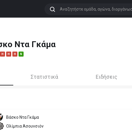
σκο Ντα Γκάμα
H
H
H
N
Στατιστικά
Ειδήσεις
Βάσκο Ντα Γκάμα
Ολίμπια Ασουνσιόν