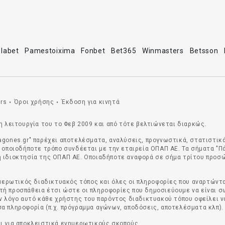
Elabet
Pamestoixima
Fonbet
Bet365
Winmasters
Betsson
rs
Όροι χρήσης
Έκδοση για κινητά
•
•
η λειτουργία του το Φεβ 2009 και από τότε βελτιώνεται διαρκώς.
agones.gr" παρέχει αποτελέσματα, αναλύσεις, προγνωστικά, στατιστικ
ε οποιοδήποτε τρόπο συνδέεται με την εταιρεία ΟΠΑΠ ΑΕ. Τα σήματα "Π
 ιδιοκτησία της ΟΠΑΠ ΑΕ. Οποιαδήποτε αναφορά σε σήμα τρίτου προσώπ
νημερωτικός διαδικτυακός τόπος και όλες οι πληροφορίες που αναρτώντ
ή προσπάθεια έτσι ώστε οι πληροφορίες που δημοσιεύουμε να είναι σ
ον λόγο αυτό κάθε χρήστης του παρόντος διαδικτυακού τόπου οφείλει 
α πληροφορία (π.χ. πρόγραμμα αγώνων, αποδόσεις, αποτελέσματα κλπ).
ι για αποκλειστικά ενημερωτικούς σκοπούς.