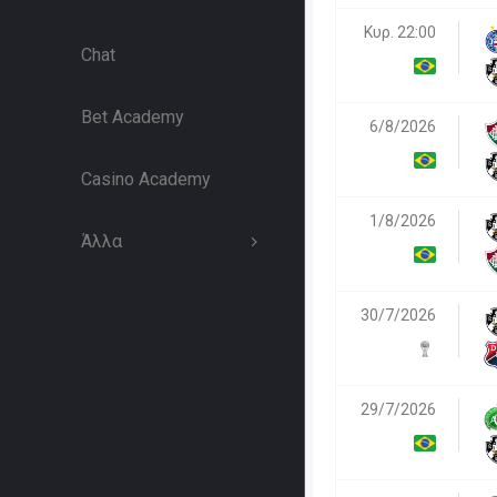
Κυρ. 22:00
Chat
Bet Academy
6/8/2026
Casino Academy
1/8/2026
Άλλα
30/7/2026
29/7/2026