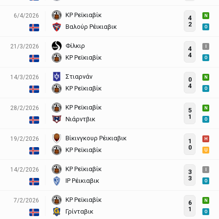
ΚΡ Ρεϊκιαβίκ
6/4/2026
N
4
2
Βαλούρ Ρέικιαβικ
O
Φίλκιρ
21/3/2026
I
4
4
ΚΡ Ρεϊκιαβίκ
O
Στιαρνάν
14/3/2026
N
0
4
ΚΡ Ρεϊκιαβίκ
O
ΚΡ Ρεϊκιαβίκ
28/2/2026
N
5
1
Νιάρντβικ
O
Βίκινγκουρ Ρέικιαβικ
19/2/2026
H
1
0
ΚΡ Ρεϊκιαβίκ
U
ΚΡ Ρεϊκιαβίκ
14/2/2026
I
3
3
ΙΡ Ρέικιαβικ
O
ΚΡ Ρεϊκιαβίκ
7/2/2026
N
6
1
Γρίνταβικ
O