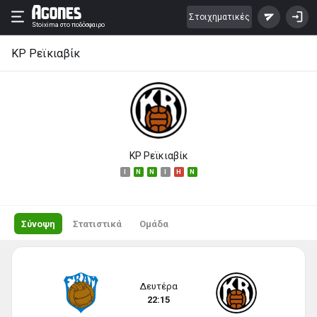
Στοιχηματικές
Stoixima
στο ποδόσφαιρο
ΚΡ Ρεϊκιαβίκ
ΚΡ Ρεϊκιαβίκ
I
N
N
I
H
N
Σύνοψη
Στατιστικά
Ομάδα
Δευτέρα
22:15