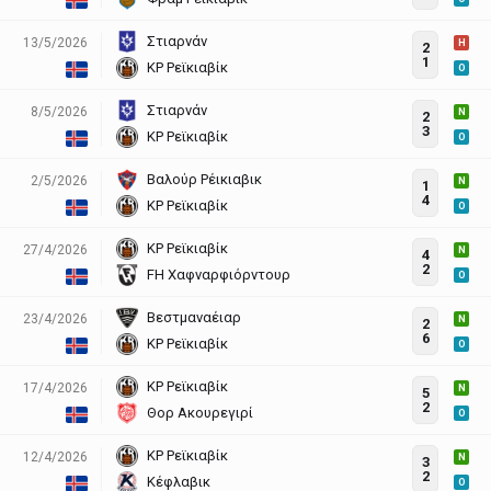
Στιαρνάν
13/5/2026
H
2
1
ΚΡ Ρεϊκιαβίκ
O
Στιαρνάν
8/5/2026
N
2
3
ΚΡ Ρεϊκιαβίκ
O
Βαλούρ Ρέικιαβικ
2/5/2026
N
1
4
ΚΡ Ρεϊκιαβίκ
O
ΚΡ Ρεϊκιαβίκ
27/4/2026
N
4
2
FH Χαφναρφιόρντουρ
O
Βεστμαναέιαρ
23/4/2026
N
2
6
ΚΡ Ρεϊκιαβίκ
O
ΚΡ Ρεϊκιαβίκ
17/4/2026
N
5
2
Θορ Ακουρεγιρί
O
ΚΡ Ρεϊκιαβίκ
12/4/2026
N
3
2
Κέφλαβικ
O