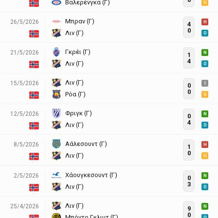
Βαλερένγκα (Γ)
U
Μπραν (Γ)
26/5/2026
H
4
0
Λιν (Γ)
O
Γκρέι (Γ)
21/5/2026
N
1
4
Λιν (Γ)
O
Λιν (Γ)
15/5/2026
I
0
0
Ρόα (Γ)
U
Φριγκ (Γ)
12/5/2026
N
0
4
Λιν (Γ)
O
Αάλεσουντ (Γ)
8/5/2026
H
1
0
Λιν (Γ)
U
Χάουγκεσουντ (Γ)
2/5/2026
N
0
3
Λιν (Γ)
O
Λιν (Γ)
25/4/2026
N
9
0
Μπόντο Γκλιμτ (Γ)
O