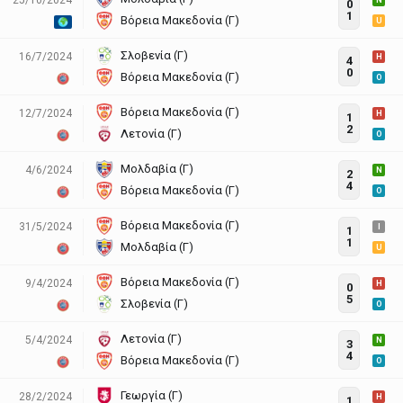
N
0
1
Βόρεια Μακεδονία (Γ)
U
Σλοβενία (Γ)
16/7/2024
H
4
0
Βόρεια Μακεδονία (Γ)
O
Βόρεια Μακεδονία (Γ)
12/7/2024
H
1
2
Λετονία (Γ)
O
Μολδαβία (Γ)
4/6/2024
N
2
4
Βόρεια Μακεδονία (Γ)
O
Βόρεια Μακεδονία (Γ)
31/5/2024
I
1
1
Μολδαβία (Γ)
U
Βόρεια Μακεδονία (Γ)
9/4/2024
H
0
5
Σλοβενία (Γ)
O
Λετονία (Γ)
5/4/2024
N
3
4
Βόρεια Μακεδονία (Γ)
O
Γεωργία (Γ)
28/2/2024
H
1