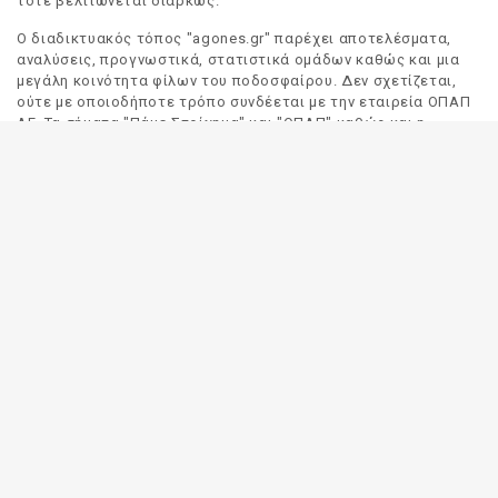
τότε βελτιώνεται διαρκώς.
Ο διαδικτυακός τόπος "agones.gr" παρέχει αποτελέσματα,
αναλύσεις, προγνωστικά, στατιστικά ομάδων καθώς και μια
μεγάλη κοινότητα φίλων του ποδοσφαίρου. Δεν σχετίζεται,
ούτε με οποιοδήποτε τρόπο συνδέεται με την εταιρεία ΟΠΑΠ
ΑΕ. Τα σήματα "Πάμε Στοίχημα" και "ΟΠΑΠ" καθώς και η
απόδοσή τους στα Αγγλικά, αποτελούν αποκλειστική
ιδιοκτησία της ΟΠΑΠ ΑΕ. Οποιαδήποτε αναφορά σε σήμα
τρίτου προσώπου γίνεται αποκλειστικά και μόνο για να
δηλωθεί ο προορισμός και η προέλευση του.
Το "agones.gr" είναι ενημερωτικός διαδικτυακός τόπος και
όλες οι πληροφορίες που αναρτώνται σε αυτόν έχουν ως
σκοπό την ενημέρωση του κοινού. Καταβάλουμε κάθε δυνατή
προσπάθεια έτσι ώστε οι πληροφορίες που δημοσιεύουμε να
είναι σωστές. Σε καμία περίπτωση δεν εγγυόμαστε την
ακρίβεια του περιεχομένου και για τον λόγο αυτό κάθε
χρήστης του παρόντος διαδικτυακού τόπου οφείλει να
ελέγχει στα πρακτορεία του ΟΠΑΠ για τυχόν αλλαγές σε
οποιαδήποτε αναρτηθείσα πληροφορία (π.χ. πρόγραμμα
αγώνων, αποδόσεις, αποτελέσματα κλπ).
Οι αποδόσεις παρέχονται για αποκλειστικά ενημερωτικούς
σκοπούς.