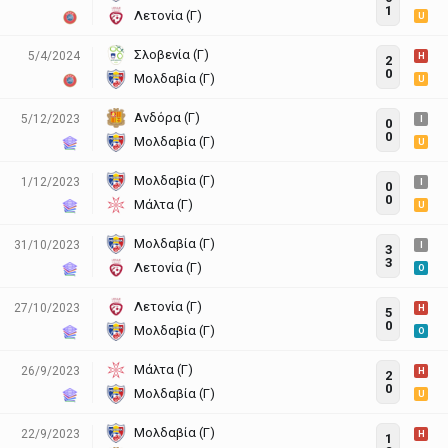
1
Λετονία (Γ)
U
Σλοβενία (Γ)
5/4/2024
H
2
0
Μολδαβία (Γ)
U
Ανδόρα (Γ)
5/12/2023
I
0
0
Μολδαβία (Γ)
U
Μολδαβία (Γ)
1/12/2023
I
0
0
Μάλτα (Γ)
U
Μολδαβία (Γ)
31/10/2023
I
3
3
Λετονία (Γ)
O
Λετονία (Γ)
27/10/2023
H
5
0
Μολδαβία (Γ)
O
Μάλτα (Γ)
26/9/2023
H
2
0
Μολδαβία (Γ)
U
Μολδαβία (Γ)
22/9/2023
H
1