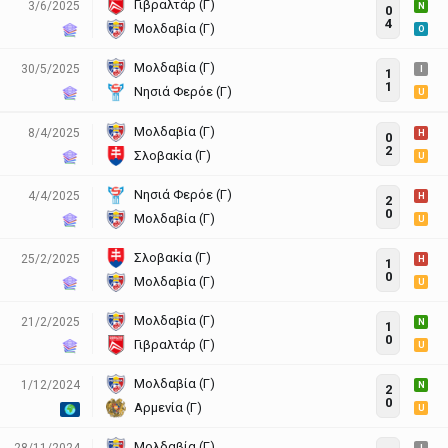
Γιβραλτάρ (Γ)
3/6/2025
N
0
4
Μολδαβία (Γ)
O
Μολδαβία (Γ)
30/5/2025
I
1
1
Νησιά Φερόε (Γ)
U
Μολδαβία (Γ)
8/4/2025
H
0
2
Σλοβακία (Γ)
U
Νησιά Φερόε (Γ)
4/4/2025
H
2
0
Μολδαβία (Γ)
U
Σλοβακία (Γ)
25/2/2025
H
1
0
Μολδαβία (Γ)
U
Μολδαβία (Γ)
21/2/2025
N
1
0
Γιβραλτάρ (Γ)
U
Μολδαβία (Γ)
1/12/2024
N
2
0
Αρμενία (Γ)
U
Μολδαβία (Γ)
28/11/2024