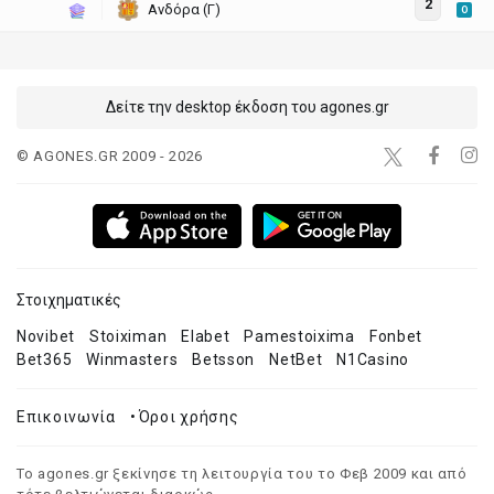
2
Ανδόρα (Γ)
O
Δείτε την desktop έκδοση του agones.gr
© AGONES.GR 2009 - 2026
Στοιχηματικές
Novibet
Stoiximan
Elabet
Pamestoixima
Fonbet
Bet365
Winmasters
Betsson
NetBet
N1Casino
Επικοινωνία
•
Όροι χρήσης
Το agones.gr ξεκίνησε τη λειτουργία του το Φεβ 2009 και από