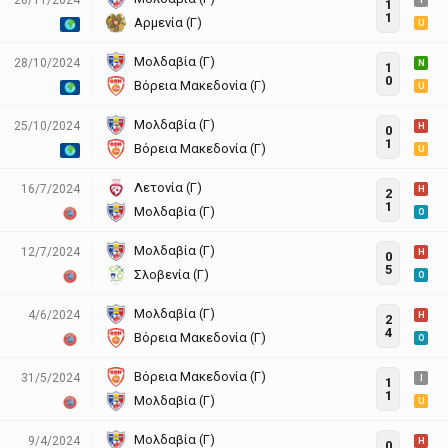
I
1
1
Αρμενία (Γ)
U
Μολδαβία (Γ)
28/10/2024
N
1
0
Βόρεια Μακεδονία (Γ)
U
Μολδαβία (Γ)
25/10/2024
H
0
1
Βόρεια Μακεδονία (Γ)
U
Λετονία (Γ)
16/7/2024
H
2
1
Μολδαβία (Γ)
O
Μολδαβία (Γ)
12/7/2024
H
0
5
Σλοβενία (Γ)
O
Μολδαβία (Γ)
4/6/2024
H
2
4
Βόρεια Μακεδονία (Γ)
O
Βόρεια Μακεδονία (Γ)
31/5/2024
I
1
1
Μολδαβία (Γ)
U
Μολδαβία (Γ)
9/4/2024
H
0