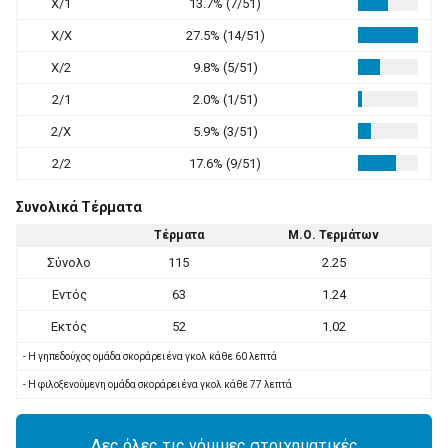
X/1
13.7% (7/51)
X/X
27.5% (14/51)
X/2
9.8% (5/51)
2/1
2.0% (1/51)
2/X
5.9% (3/51)
2/2
17.6% (9/51)
Συνολικά Τέρματα
Τέρματα
Μ.Ο. Τερμάτων
Σύνολο
115
2.25
Εντός
63
1.24
Εκτός
52
1.02
- Η γηπεδούχος ομάδα σκοράρει ένα γκολ κάθε 60 λεπτά
- Η φιλοξενούμενη ομάδα σκοράρει ένα γκολ κάθε 77 λεπτά
Δες όλες τις νόμιμες στοιχηματικές