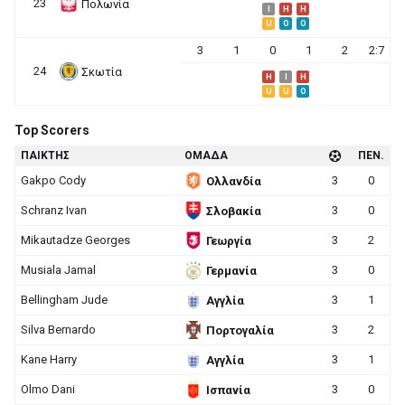
23
Πολωνία
I
H
H
U
O
O
3
1
0
1
2
2:7
24
Σκωτία
H
I
H
U
U
O
Top Scorers
ΠΑΙΚΤΗΣ
ΟΜΑΔΑ
ΠΕΝ.
Gakpo Cody
3
0
Ολλανδία
Schranz Ivan
3
0
Σλοβακία
Mikautadze Georges
3
2
Γεωργία
Musiala Jamal
3
0
Γερμανία
Bellingham Jude
3
1
Αγγλία
Silva Bernardo
3
2
Πορτογαλία
Kane Harry
3
1
Αγγλία
Olmo Dani
3
0
Ισπανία