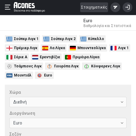
Στοιχηματικές
Stoixima
στο ποδόσφαιρο
Euro
Βαθμολογία και Στατιστικά
Σούπερ Λιγκ 1
Σούπερ Λιγκ 2
Κύπελλο
Πρέμιερ Λιγκ
Λα Λίγκα
Μπουντεσλίγκα
Λιγκ 1
Σέριε Α
Ερεντιβίζιε
Πριμέιρα Λίγκα
Τσάμπιονς Λιγκ
Γιουρόπα Λιγκ
Κόνφερενς Λιγκ
Μουντιάλ
Euro
Χώρα
Διοργάνωση
Σεζόν