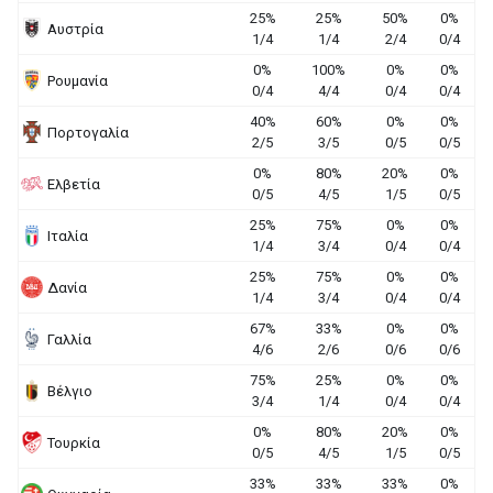
25%
25%
50%
0%
Αυστρία
1/4
1/4
2/4
0/4
0%
100%
0%
0%
Ρουμανία
0/4
4/4
0/4
0/4
40%
60%
0%
0%
Πορτογαλία
2/5
3/5
0/5
0/5
0%
80%
20%
0%
Ελβετία
0/5
4/5
1/5
0/5
25%
75%
0%
0%
Ιταλία
1/4
3/4
0/4
0/4
25%
75%
0%
0%
Δανία
1/4
3/4
0/4
0/4
67%
33%
0%
0%
Γαλλία
4/6
2/6
0/6
0/6
75%
25%
0%
0%
Βέλγιο
3/4
1/4
0/4
0/4
0%
80%
20%
0%
Τουρκία
0/5
4/5
1/5
0/5
33%
33%
33%
0%