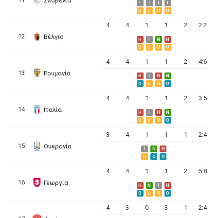
Σλοβενία
I
I
I
I
U
U
U
U
4
4
1
1
2
2:2
12
Βέλγιο
H
I
N
H
U
U
U
U
4
4
1
1
2
4:6
13
Ρουμανία
H
I
H
N
O
U
U
O
4
4
1
1
2
3:5
14
Ιταλία
H
I
H
N
U
U
U
O
3
4
1
1
1
2:4
15
Ουκρανία
I
N
H
U
O
O
4
4
1
1
2
5:8
16
Γεωργία
H
N
I
H
O
U
U
O
4
3
0
3
1
2:4