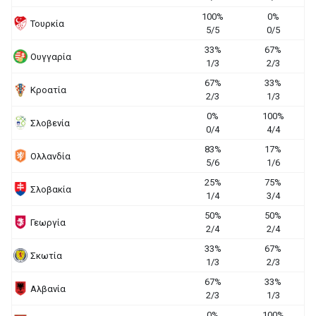
100%
0%
Τουρκία
5/5
0/5
33%
67%
Ουγγαρία
1/3
2/3
67%
33%
Κροατία
2/3
1/3
0%
100%
Σλοβενία
0/4
4/4
83%
17%
Ολλανδία
5/6
1/6
25%
75%
Σλοβακία
1/4
3/4
50%
50%
Γεωργία
2/4
2/4
33%
67%
Σκωτία
1/3
2/3
67%
33%
Αλβανία
2/3
1/3
0%
100%