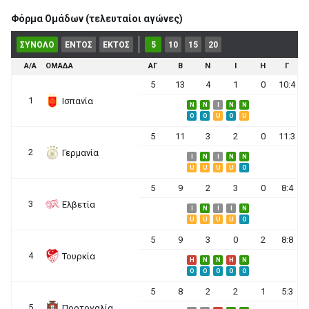
Φόρμα Ομάδων (τελευταίοι αγώνες)
ΣΥΝΟΛΟ
ΕΝΤΟΣ
ΕΚΤΟΣ
5
10
15
20
Α/Α
ΟΜΑΔΑ
ΑΓ
Β
Ν
Ι
Η
Γ
5
13
4
1
0
10:4
1
Ισπανία
N
N
I
N
N
O
O
U
O
U
5
11
3
2
0
11:3
2
Γερμανία
I
N
I
N
N
U
U
U
U
O
5
9
2
3
0
8:4
3
Ελβετία
I
N
I
I
N
U
U
U
U
O
5
9
3
0
2
8:8
4
Τουρκία
H
N
N
H
N
O
O
O
O
O
5
8
2
2
1
5:3
5
Πορτογαλία