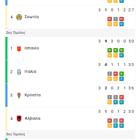
U
U
O
3
1
0
1
2
2:7
Σκωτία
4
H
I
H
U
U
O
2ος Όμιλος
3
9
3
0
0
5:0
Ισπανία
1
N
N
N
U
U
O
3
4
1
1
1
3:3
Ιταλία
2
I
H
N
U
U
O
3
2
0
2
1
3:6
Κροατία
3
I
I
H
U
O
O
3
1
0
1
2
3:5
Αλβανία
4
H
I
H
U
O
O
3ος Όμιλος