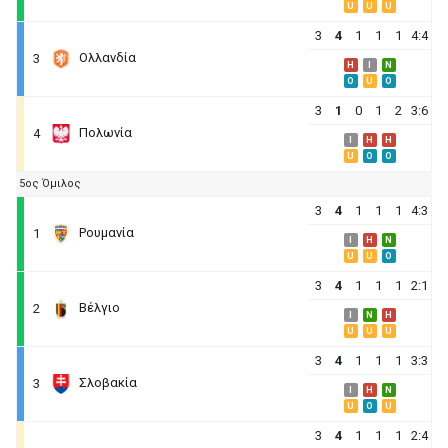
U
U
U
3
4
1
1
1
4:4
Ολλανδία
3
H
I
N
O
U
O
3
1
0
1
2
3:6
Πολωνία
4
I
H
H
U
O
O
5ος Όμιλος
3
4
1
1
1
4:3
Ρουμανία
1
I
H
N
U
U
O
3
4
1
1
1
2:1
Βέλγιο
2
I
N
H
U
U
U
3
4
1
1
1
3:3
Σλοβακία
3
I
H
N
U
O
U
3
4
1
1
1
2:4