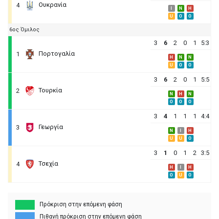
Ουκρανία
4
I
N
H
U
O
O
6ος Όμιλος
3
6
2
0
1
5:3
Πορτογαλία
1
H
N
N
U
O
O
3
6
2
0
1
5:5
Τουρκία
2
N
H
N
O
O
O
3
4
1
1
1
4:4
Γεωργία
3
N
I
H
U
U
O
3
1
0
1
2
3:5
Τσεχία
4
H
I
H
O
U
O
Πρόκριση στην επόμενη φάση
Πιθανή πρόκριση στην επόμενη φάση