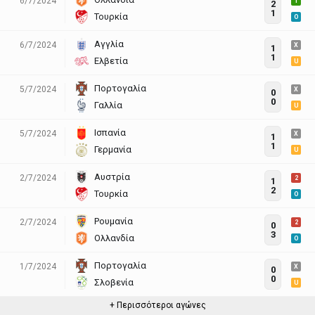
6/7/2024
1
2
1
Τουρκία
O
Αγγλία
6/7/2024
X
1
1
Ελβετία
U
Πορτογαλία
5/7/2024
X
0
0
Γαλλία
U
Ισπανία
5/7/2024
X
1
1
Γερμανία
U
Αυστρία
2/7/2024
2
1
2
Τουρκία
O
Ρουμανία
2/7/2024
2
0
3
Ολλανδία
O
Πορτογαλία
1/7/2024
X
0
0
Σλοβενία
U
+ Περισσότεροι αγώνες