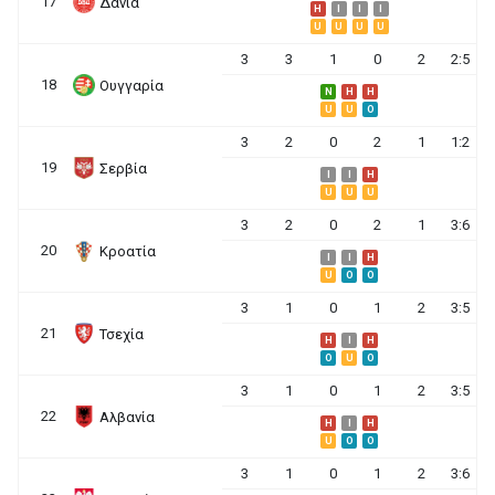
17
Δανία
H
I
I
I
U
U
U
U
3
3
1
0
2
2:5
18
Ουγγαρία
N
H
H
U
U
O
3
2
0
2
1
1:2
19
Σερβία
I
I
H
U
U
U
3
2
0
2
1
3:6
20
Κροατία
I
I
H
U
O
O
3
1
0
1
2
3:5
21
Τσεχία
H
I
H
O
U
O
3
1
0
1
2
3:5
22
Αλβανία
H
I
H
U
O
O
3
1
0
1
2
3:6