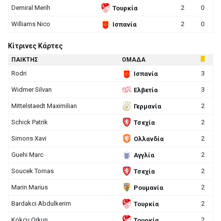
Demiral Merih
2
0
Τουρκία
Williams Nico
2
0
Ισπανία
Κίτρινες Κάρτες
ΠΑΙΚΤΗΣ
ΟΜΑΔΑ
Rodri
3
Ισπανία
Widmer Silvan
3
Ελβετία
Mittelstaedt Maximilian
2
Γερμανία
Schick Patrik
2
Τσεχία
Simons Xavi
2
Ολλανδία
Guehi Marc
2
Αγγλία
Soucek Tomas
2
Τσεχία
Marin Marius
2
Ρουμανία
Bardakci Abdulkerim
2
Τουρκία
Kokcu Orkun
2
Τουρκία