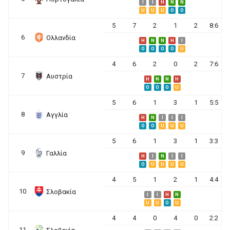
I
I
H
N
N
U
U
U
O
O
5
7
2
1
2
8:6
6
Ολλανδία
H
N
N
H
I
O
O
O
O
U
4
6
2
0
2
7:6
7
Αυστρία
H
N
N
H
O
O
O
U
5
6
1
3
1
5:5
8
Αγγλία
H
N
I
I
I
O
O
U
U
U
5
6
1
3
1
3:3
9
Γαλλία
H
I
N
I
I
O
U
U
U
U
4
5
1
2
1
4:4
10
Σλοβακία
I
I
H
N
U
U
O
U
4
4
0
4
0
2:2
11