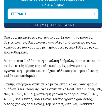
πλατφόρμες
ΕΓΓΡΑΦΗ
ΕΕΕΠ | 21+ | ΠΑΙΞΕ ΥΠΕΥΘΥΝΑ
Όλα όσα χρειάζεστε στο... πιάτο σας. Σε αυτή τη σελίδα θα
βρείτε όλες τις βαθμολογίες από όλες τις διοργανώσεις και
κατηγορίες παγκοσμίως με περισσότερες από 100 χώρες και
πρωταθλήματα.
Μπορείτε να διαβάσετε τη συνολική βαθμολογία, τα στατιστικά
εντός - εκτός έδρας της κάθε ομάδας, όχι μόνο για την
αγωνιστική περίοδο που «τρέχει», αλλά και για περισσότερες
σεζόν που επιθυμείτε.
Επίσης, υπάρχουν στατιστικά με το ιστορικό αγώνων, φόρμα
ομάδων (τελευταίοι αγώνες), στατιστικά Goal (Over - Under, G/G,
N/G, 0-1, 2-3, 4-6, 7+), κατανομή χρόνου σκοραρίσματος (0-45',
45-90', Goals εντός, Goals εκτός, Μέσος χρόνος goal εντός,
Μέσος χρόνος goal εκτός), Top Scorers, κίτρινες - κόκκινες