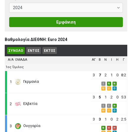
Εμφάνιση
Βαθμολογία ΔΙΕΘΝΗ: Euro 2024
ΣΥΝΟΛΟ
ΕΝΤΟΣ
ΕΚΤΟΣ
Α/Α
ΟΜΑΔΑ
ΑΓ
B
N
I
H
Γ
1ος Όμιλος
3
7
2
1
0
8:2
Γερμανία
1
I
N
N
U
U
O
3
5
1
2
0
5:3
Ελβετία
2
I
I
N
U
U
O
3
3
1
0
2
2:5
Ουγγαρία
3
N
H
H