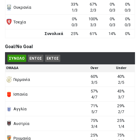
33%
67%
0%
0%
Ουκρανία
1/3
2/3
0/3
0/3
0%
100%
0%
0%
Τσεχία
0/3
3/3
0/3
0/3
Συνολικά
25%
61%
14%
0%
Goal/No Goal
ΣΥΝΟΛΟ
ΕΝΤΟΣ
ΕΚΤΟΣ
ΟΜΑΔΑ
Over
Under
60%
40%
Γερμανία
3/5
2/5
57%
43%
Ισπανία
4/7
3/7
71%
29%
Αγγλία
5/7
2/7
75%
25%
Αυστρία
3/4
1/4
25%
75%
Ρουμανία