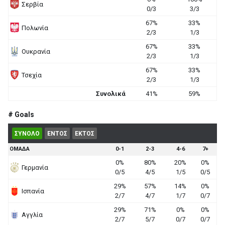
Σερβία
0/3
3/3
67%
33%
Πολωνία
2/3
1/3
67%
33%
Ουκρανία
2/3
1/3
67%
33%
Τσεχία
2/3
1/3
Συνολικά
41%
59%
# Goals
ΣΥΝΟΛΟ
ΕΝΤΟΣ
ΕΚΤΟΣ
ΟΜΑΔΑ
0-1
2-3
4-6
7+
0%
80%
20%
0%
Γερμανία
0/5
4/5
1/5
0/5
29%
57%
14%
0%
Ισπανία
2/7
4/7
1/7
0/7
29%
71%
0%
0%
Αγγλία
2/7
5/7
0/7
0/7