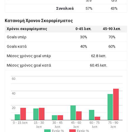
3/3
0/3
Συνολικά
57%
43%
Κατανομή Χρονου Σκοραρίσματος
Χρόνοι σκοραρίσματος
0-45 λεπ.
45-90 λεπ.
Goals υπέρ
30%
70%
Goals κατά
40%
60%
Μέσος χρόνος goal υπέρ
62.8 λεπ.
Μέσος χρόνος goal κατά
60.45 λεπ.
60
40
20
0 - 15 λεπ
15 - 30
30 - 45
45 - 60
60 - 75
75 - 90
λεπ
λεπ
λεπ
λεπ
λεπ
Εντός %
Εκτός %