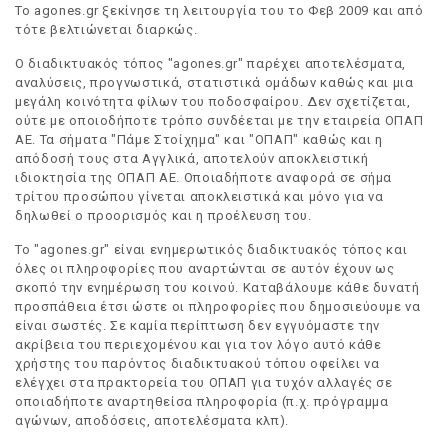
Το agones.gr ξεκίνησε τη λειτουργία του το Φεβ 2009 και από
τότε βελτιώνεται διαρκώς.
Ο διαδικτυακός τόπος "agones.gr" παρέχει αποτελέσματα,
αναλύσεις, προγνωστικά, στατιστικά ομάδων καθώς και μια
μεγάλη κοινότητα φίλων του ποδοσφαίρου. Δεν σχετίζεται,
ούτε με οποιοδήποτε τρόπο συνδέεται με την εταιρεία ΟΠΑΠ
ΑΕ. Τα σήματα "Πάμε Στοίχημα" και "ΟΠΑΠ" καθώς και η
απόδοσή τους στα Αγγλικά, αποτελούν αποκλειστική
ιδιοκτησία της ΟΠΑΠ ΑΕ. Οποιαδήποτε αναφορά σε σήμα
τρίτου προσώπου γίνεται αποκλειστικά και μόνο για να
δηλωθεί ο προορισμός και η προέλευση του.
Το "agones.gr" είναι ενημερωτικός διαδικτυακός τόπος και
όλες οι πληροφορίες που αναρτώνται σε αυτόν έχουν ως
σκοπό την ενημέρωση του κοινού. Καταβάλουμε κάθε δυνατή
προσπάθεια έτσι ώστε οι πληροφορίες που δημοσιεύουμε να
είναι σωστές. Σε καμία περίπτωση δεν εγγυόμαστε την
ακρίβεια του περιεχομένου και για τον λόγο αυτό κάθε
χρήστης του παρόντος διαδικτυακού τόπου οφείλει να
ελέγχει στα πρακτορεία του ΟΠΑΠ για τυχόν αλλαγές σε
οποιαδήποτε αναρτηθείσα πληροφορία (π.χ. πρόγραμμα
αγώνων, αποδόσεις, αποτελέσματα κλπ).