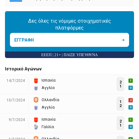
Δες όλες τις νόμιμες στοιχηματικές
πλατφόρμες
ΕΓΓΡΑΦΗ
ΕΕΕΠ | 21+ | ΠΑΙΞΕ ΥΠΕΥΘΥΝΑ
Ιστορικό Αγώνων
Ισπανία
14/7/2024
1
2
1
Αγγλία
O
Ολλανδία
10/7/2024
2
1
2
Αγγλία
O
Ισπανία
9/7/2024
1
2
1
Γαλλία
O
Ολλανδία