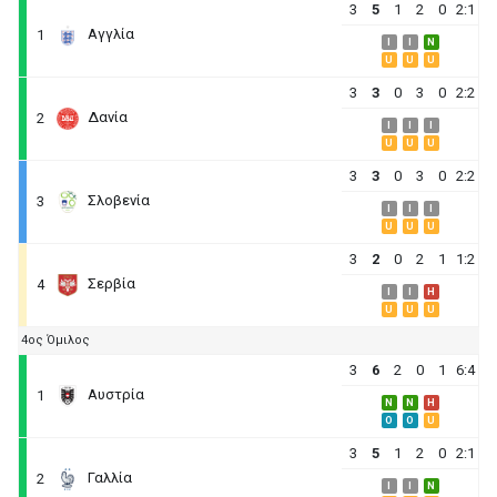
3
5
1
2
0
2:1
Αγγλία
1
I
I
N
U
U
U
3
3
0
3
0
2:2
Δανία
2
I
I
I
U
U
U
3
3
0
3
0
2:2
Σλοβενία
3
I
I
I
U
U
U
3
2
0
2
1
1:2
Σερβία
4
I
I
H
U
U
U
4ος Όμιλος
3
6
2
0
1
6:4
Αυστρία
1
N
N
H
O
O
U
3
5
1
2
0
2:1
Γαλλία
2
I
I
N