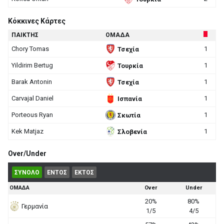
Κόκκινες Κάρτες
ΠΑΙΚΤΗΣ
ΟΜΑΔΑ
Chory Tomas
1
Τσεχία
Yildirim Bertug
1
Τουρκία
Barak Antonin
1
Τσεχία
Carvajal Daniel
1
Ισπανία
Porteous Ryan
1
Σκωτία
Kek Matjaz
1
Σλοβενία
Over/Under
ΣΥΝΟΛΟ
ΕΝΤΟΣ
ΕΚΤΟΣ
ΟΜΑΔΑ
Over
Under
20%
80%
Γερμανία
1/5
4/5