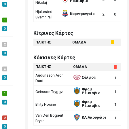
Ρέικιαβικ
Nikolaj
O
Hjaltested
Κορντρενγκίρ
2
0
Sverrir Pall
1
O
Κίτρινες Κάρτες
ΠΑΙΚΤΗΣ
ΟΜΑΔΑ
X
O
Κόκκινες Κάρτες
ΠΑΙΚΤΗΣ
ΟΜΑΔΑ
X
Audunsson Aron
Σέλφος
1
O
Darri
Φραμ
Geirsson Tryggvi
1
Ρέικιαβικ
1
Φραμ
O
Bility Hosine
1
Ρέικιαβικ
Van Den Bogaert
ΚΑ Ακουρέιρι
1
2
Bryan
O