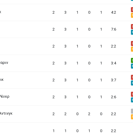
κ
2
3
1
0
1
4:2
2
3
1
0
1
7:6
2
3
1
0
1
2:2
ταριν
2
3
1
0
1
3:4
βικ
2
3
1
0
1
3:7
Ρέινιρ
2
3
1
0
1
2:6
ντινγκ
2
2
0
2
0
2:2
1
1
0
1
0
2:2