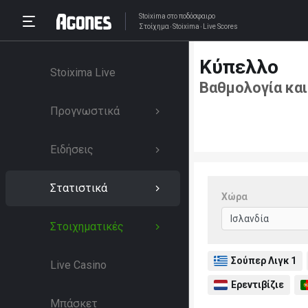
Stoixima
στο ποδόσφαιρο
Στοίχημα
Stoixima
Live Scores
Κύπελλο
Stoixima Live
Βαθμολογία και
Προγνωστικά
Ειδήσεις
Στατιστικά
Χώρα
Στοιχηματικές
Σούπερ Λιγκ 1
Live Casino
Ερεντιβίζιε
Μπάσκετ