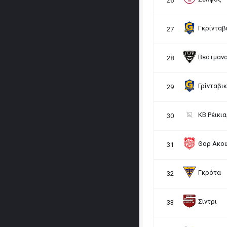
26
Γκρίνταβ
27
Βεστμαν
28
Γρίνταβικ
29
KB Ρέικια
30
Θορ Ακου
31
Γκρότα
32
Σίντρι
33