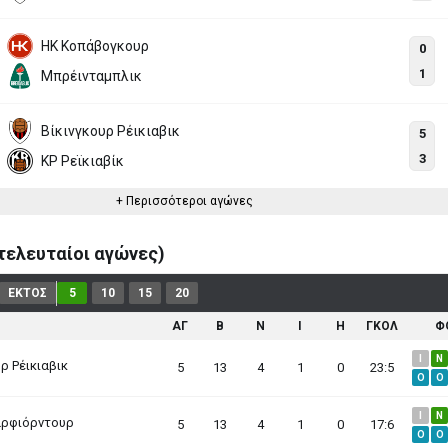
HK Κοπάβογκουρ
0
1
Μπρέινταμπλικ
Βίκινγκουρ Ρέικιαβικ
5
3
ΚΡ Ρεϊκιαβίκ
+ Περισσότεροι αγώνες
ελευταίοι αγώνες)
ΕΚΤΟΣ
5
10
15
20
ΑΓ
B
N
I
H
ΓΚΟΛ
Φ
I
N
ρ Ρέικιαβικ
5
13
4
1
0
23:5
O
O
I
N
αρφιόρντουρ
5
13
4
1
0
17:6
O
O