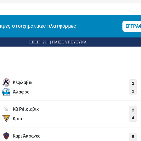
μιμες στοιχηματικές πλατφόρμες
ΕΓΓΡΑ
ΕΕΕΠ | 21+ | ΠΑΙΞΕ ΥΠΕΥΘΥΝΑ
Κέφλαβικ
2
2
Άλαφος
KB Ρέικιαβικ
2
4
Κρία
Κάρι Άκρανες
5