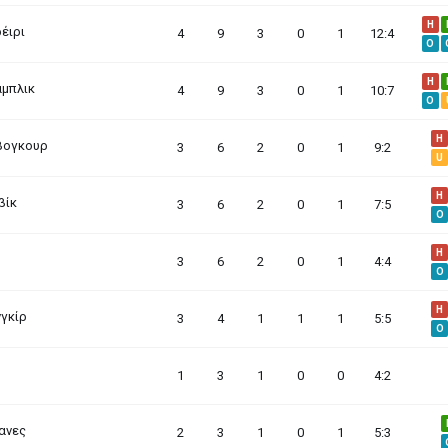
H
έιρι
4
9
3
0
1
12:4
O
H
μπλικ
4
9
3
0
1
10:7
O
H
βογκουρ
3
6
2
0
1
9:2
U
H
βίκ
3
6
2
0
1
7:5
O
H
3
6
2
0
1
4:4
O
H
γκίρ
3
4
1
1
1
5:5
O
1
3
1
0
0
4:2
ανες
2
3
1
0
1
5:3