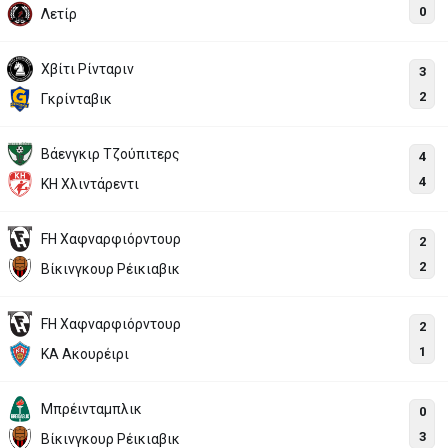
0
Λετίρ
Χβίτι Ρίνταριν
3
2
Γκρίνταβικ
Βάενγκιρ Τζούπιτερς
4
4
KH Χλιντάρεντι
FH Χαφναρφιόρντουρ
2
2
Βίκινγκουρ Ρέικιαβικ
FH Χαφναρφιόρντουρ
2
1
ΚΑ Ακουρέιρι
Μπρέινταμπλικ
0
3
Βίκινγκουρ Ρέικιαβικ