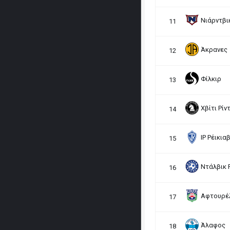
Νιάρντβι
11
Άκρανες
12
Φίλκιρ
13
Χβίτι Ρίν
14
ΙΡ Ρέικια
15
Ντάλβικ 
16
Αφτουρέλ
17
Άλαφος
18