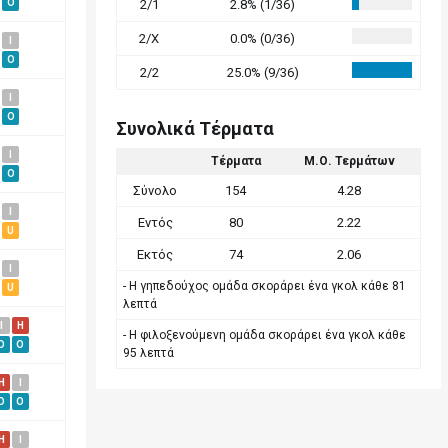
O
2/1
2.8% (1/36)
2/X
0.0% (0/36)
I
O
2/2
25.0% (9/36)
I
O
Συνολικά Τέρματα
I
Τέρματα
Μ.Ο. Τερμάτων
O
Σύνολο
154
4.28
I
Εντός
80
2.22
U
Εκτός
74
2.06
I
- Η γηπεδούχος ομάδα σκοράρει ένα γκολ κάθε 81
U
λεπτά
I
H
- Η φιλοξενούμενη ομάδα σκοράρει ένα γκολ κάθε
O
O
95 λεπτά
H
I
O
O
H
I