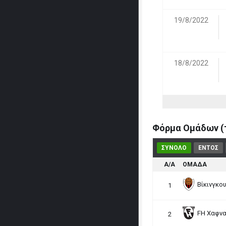
19/8/2022
18/8/2022
Φόρμα Ομάδων (τ
ΣΥΝΟΛΟ
ΕΝΤΟΣ
Α/Α
ΟΜΑΔΑ
Βίκινγκου
1
FH Χαφν
2