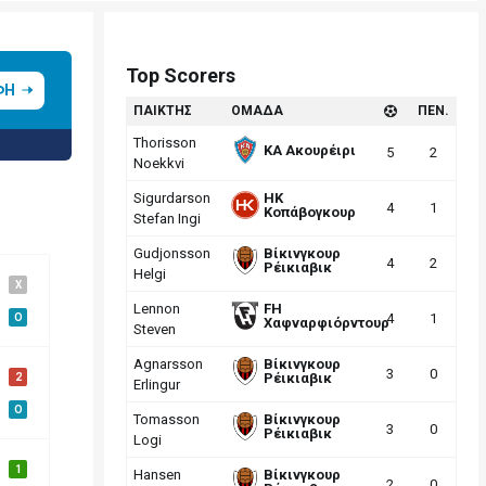
Top Scorers
ΦΗ
ΠΑΙΚΤΗΣ
ΟΜΑΔΑ
ΠΕΝ.
Thorisson
ΚΑ Ακουρέιρι
5
2
Noekkvi
Sigurdarson
HK
4
1
Κοπάβογκουρ
Stefan Ingi
Gudjonsson
Βίκινγκουρ
4
2
Ρέικιαβικ
Helgi
X
Lennon
FH
4
1
O
Χαφναρφιόρντουρ
Steven
Agnarsson
Βίκινγκουρ
3
0
Ρέικιαβικ
2
Erlingur
O
Tomasson
Βίκινγκουρ
3
0
Ρέικιαβικ
Logi
1
Hansen
Βίκινγκουρ
2
0