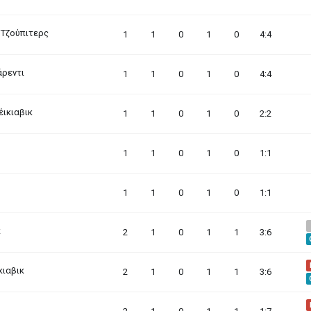
 Τζούπιτερς
1
1
0
1
0
4:4
άρεντι
1
1
0
1
0
4:4
έικιαβικ
1
1
0
1
0
2:2
1
1
0
1
0
1:1
1
1
0
1
0
1:1
κ
2
1
0
1
1
3:6
κιαβικ
2
1
0
1
1
3:6