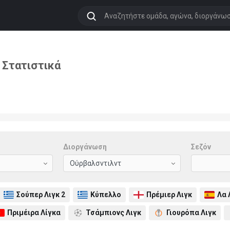
 Στατιστικά
Διοργάνωση
Σεζόν
Σούπερ Λιγκ 2
Κύπελλο
Πρέμιερ Λιγκ
Λα 
Πριμέιρα Λίγκα
Τσάμπιονς Λιγκ
Γιουρόπα Λιγκ