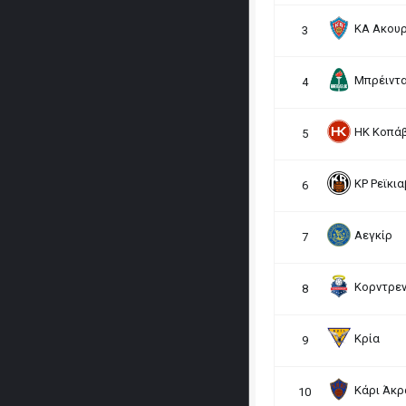
ΚΑ Ακουρ
3
Μπρέιντα
4
HK Κοπά
5
ΚΡ Ρεϊκια
6
Αεγκίρ
7
Κορντρεν
8
Κρία
9
Κάρι Άκρ
10