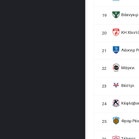
Βάενγκιρ
19
KH Χλιντ
20
Λέικνιρ Ρ
21
Μάγκνι
22
Βέστρι
23
Κέφλαβι
24
Φραμ Ρέι
25
Σέλφος