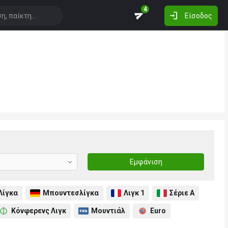
4
Είσοδος
Εμφάνιση
Λίγκα
Μπουντεσλίγκα
Λιγκ 1
Σέριε Α
Κόνφερενς Λιγκ
Μουντιάλ
Euro