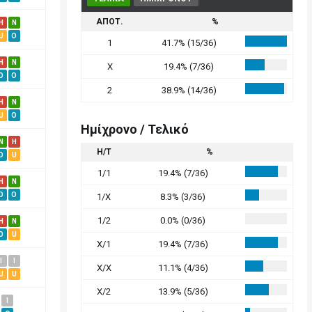
ΑΠΟΤ.
%
H
N
U
O
1
41.7% (15/36)
H
N
X
19.4% (7/36)
O
O
2
38.9% (14/36)
H
N
U
O
Ημίχρονο / Τελικό
N
H
Η/Τ
%
O
U
1/1
19.4% (7/36)
H
N
O
O
1/X
8.3% (3/36)
1/2
0.0% (0/36)
H
N
O
U
X/1
19.4% (7/36)
I
I
X/X
11.1% (4/36)
U
U
X/2
13.9% (5/36)
I