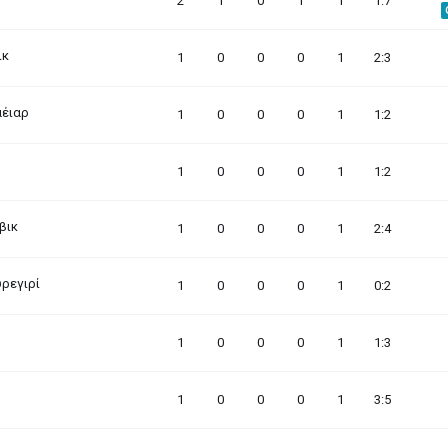
2
1
0
1
1
1:7
ικ
1
0
0
0
1
2:3
αέιαρ
1
0
0
0
1
1:2
1
0
0
0
1
1:2
βικ
1
0
0
0
1
2:4
ρεγιρί
1
0
0
0
1
0:2
1
0
0
0
1
1:3
1
0
0
0
1
3:5