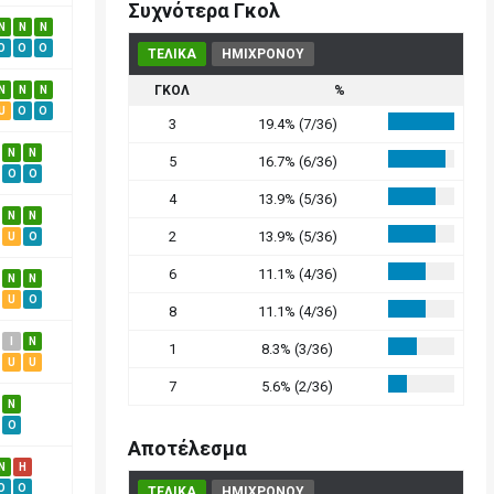
Συχνότερα Γκολ
N
N
N
O
O
O
ΤΕΛΙΚΑ
ΗΜΙΧΡΟΝΟΥ
ΓΚΟΛ
%
N
N
N
U
O
O
3
19.4% (7/36)
N
N
5
16.7% (6/36)
O
O
4
13.9% (5/36)
N
N
2
13.9% (5/36)
U
O
6
11.1% (4/36)
N
N
U
O
8
11.1% (4/36)
I
N
1
8.3% (3/36)
U
U
7
5.6% (2/36)
N
O
Αποτέλεσμα
N
H
O
O
ΤΕΛΙΚΑ
ΗΜΙΧΡΟΝΟΥ