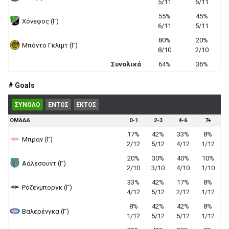
5/11
6/11
55%
45%
Χόνεφος (Γ)
6/11
5/11
80%
20%
Μπόντο Γκλιμτ (Γ)
8/10
2/10
Συνολικά
64%
36%
# Goals
ΣΥΝΟΛΟ
ΕΝΤΟΣ
ΕΚΤΟΣ
ΟΜΑΔΑ
0-1
2-3
4-6
7+
17%
42%
33%
8%
Μπραν (Γ)
2/12
5/12
4/12
1/12
20%
30%
40%
10%
Αάλεσουντ (Γ)
2/10
3/10
4/10
1/10
33%
42%
17%
8%
Ρόζενμποργκ (Γ)
4/12
5/12
2/12
1/12
8%
42%
42%
8%
Βαλερένγκα (Γ)
1/12
5/12
5/12
1/12