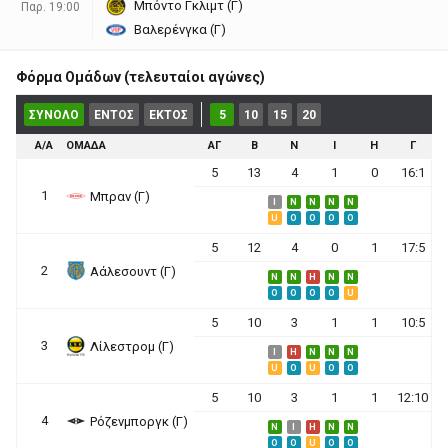
Μπόντο Γκλιμτ (Γ)
Παρ. 19:00
Βαλερένγκα (Γ)
Φόρμα Ομάδων (τελευταίοι αγώνες)
ΣΥΝΟΛΟ
ΕΝΤΟΣ
ΕΚΤΟΣ
5
10
15
20
Α/Α
ΟΜΑΔΑ
ΑΓ
Β
Ν
Ι
Η
Γ
5
13
4
1
0
16:1
1
Μπραν (Γ)
I
N
N
N
N
U
O
O
O
O
5
12
4
0
1
17:5
2
Αάλεσουντ (Γ)
N
N
H
N
N
O
O
O
O
U
5
10
3
1
1
10:5
3
Λίλεστρομ (Γ)
I
H
N
N
N
U
O
U
O
O
5
10
3
1
1
12:10
4
Ρόζενμποργκ (Γ)
N
I
H
N
N
O
O
U
O
O