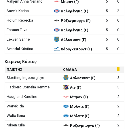
Aahjem Anna Nerland
6
0
Μπραν (Γ)
Saevik Karina
5
2
Βαλερένγκα (Γ)
Holum Rebecka
5
0
Ρόζενμποργκ (Γ)
Espaas Tuva
5
0
Βαλερένγκα (Γ)
Lekven Sanne
5
0
Αάλεσουντ (Γ)
Svandal Kristina
5
0
Χάουγκεσουντ (Γ)
Κίτρινες Κάρτες
ΠΑΙΚΤΗΣ
ΟΜΑΔΑ
Skretting Ingeborg Lye
3
Αάλεσουντ (Γ)
Fladberg Cornelia Remme
3
Λιν (Γ)
Haugland Karoline
2
Μπραν (Γ)
Warvik Ida
2
Μόλντε (Γ)
Walta Ilona
2
Μόλντε (Γ)
Nilsen Cille
2
Ρόζενμποργκ (Γ)