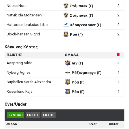
Noess Nora
2
Στάμπαεκ (Γ)
Natvik Ida Mortensen
2
Στάμπαεκ (Γ)
Haftorsen-brakstad Libe
2
Χάουγκεσουντ (Γ)
Bloch-hansen Sigrid
2
Ρόα (Γ)
Κόκκινες Κάρτες
ΠΑΙΚΤΗΣ
ΟΜΑΔΑ
Aasprang Vilde
2
Λιν (Γ)
Nyberg Agnes
1
Ρόζενμποργκ (Γ)
Suphellen Sarah Alexandra
1
Ρόα (Γ)
Rosenlund Kaja
1
Ρόα (Γ)
Over/Under
ΣΥΝΟΛΟ
ΕΝΤΟΣ
ΕΚΤΟΣ
ΟΜΑΔΑ
Over
Under