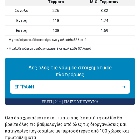
Τέρματα
Μ.Ο. Τερμάτων
Σύνολο
226
3.32
Εντός
118
1.74
Εκτός
108
1.59
- Η γηπεδούχος ομάδα σκοράρει ένα γκολ κάθε 52 λεπτά
- Η φιλοξενούμενη ομάδα σκοράρει ένα γκολ κάθε 57 λεπτά
Δες όλες τις νόμιμες στοιχηματικές
πλατφόρμες
ΕΓΓΡΑΦΗ
ΕΕΕΠ | 21+ | ΠΑΙΞΕ ΥΠΕΥΘΥΝΑ
Όλα όσα χρειάζεστε στο... πιάτο σας. Σε αυτή τη σελίδα θα
βρείτε όλες τις βαθμολογίες από όλες τις διοργανώσεις και
κατηγορίες παγκοσμίως με περισσότερες από 100 χώρες και
πρωταθλήματα.