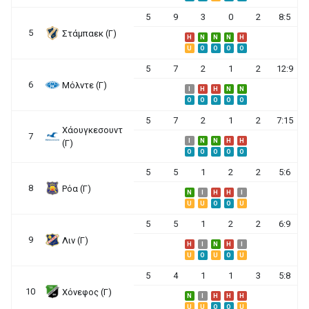
5
9
3
0
2
8:5
5
Στάμπαεκ (Γ)
H
N
N
N
H
U
O
O
O
O
5
7
2
1
2
12:9
6
Μόλντε (Γ)
I
H
H
N
N
O
O
O
O
O
5
7
2
1
2
7:15
Χάουγκεσουντ
7
I
N
N
H
H
(Γ)
O
O
O
O
O
5
5
1
2
2
5:6
8
Ρόα (Γ)
N
I
H
H
I
U
U
O
O
U
5
5
1
2
2
6:9
9
Λιν (Γ)
H
I
N
H
I
U
O
U
O
U
5
4
1
1
3
5:8
10
Χόνεφος (Γ)
N
I
H
H
H
U
U
O
O
U