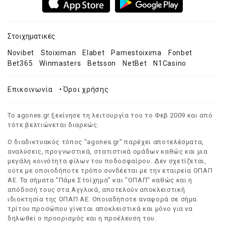
Στοιχηματικές
Novibet
Stoiximan
Elabet
Pamestoixima
Fonbet
Bet365
Winmasters
Betsson
NetBet
N1Casino
Επικοινωνία
•
Όροι χρήσης
Το agones.gr ξεκίνησε τη λειτουργία του το Φεβ 2009 και από
τότε βελτιώνεται διαρκώς.
Ο διαδικτυακός τόπος "agones.gr" παρέχει αποτελέσματα,
αναλύσεις, προγνωστικά, στατιστικά ομάδων καθώς και μια
μεγάλη κοινότητα φίλων του ποδοσφαίρου. Δεν σχετίζεται,
ούτε με οποιοδήποτε τρόπο συνδέεται με την εταιρεία ΟΠΑΠ
ΑΕ. Τα σήματα "Πάμε Στοίχημα" και "ΟΠΑΠ" καθώς και η
απόδοσή τους στα Αγγλικά, αποτελούν αποκλειστική
ιδιοκτησία της ΟΠΑΠ ΑΕ. Οποιαδήποτε αναφορά σε σήμα
τρίτου προσώπου γίνεται αποκλειστικά και μόνο για να
δηλωθεί ο προορισμός και η προέλευση του.