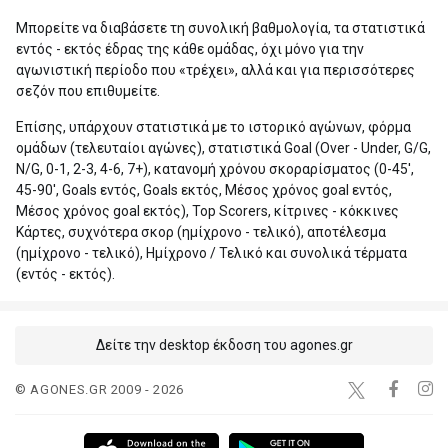
Μπορείτε να διαβάσετε τη συνολική βαθμολογία, τα στατιστικά
εντός - εκτός έδρας της κάθε ομάδας, όχι μόνο για την
αγωνιστική περίοδο που «τρέχει», αλλά και για περισσότερες
σεζόν που επιθυμείτε.
Επίσης, υπάρχουν στατιστικά με το ιστορικό αγώνων, φόρμα
ομάδων (τελευταίοι αγώνες), στατιστικά Goal (Over - Under, G/G,
N/G, 0-1, 2-3, 4-6, 7+), κατανομή χρόνου σκοραρίσματος (0-45',
45-90', Goals εντός, Goals εκτός, Μέσος χρόνος goal εντός,
Μέσος χρόνος goal εκτός), Top Scorers, κίτρινες - κόκκινες
Κάρτες, συχνότερα σκορ (ημίχρονο - τελικό), αποτέλεσμα
(ημίχρονο - τελικό), Ημίχρονο / Τελικό και συνολικά τέρματα
(εντός - εκτός).
Δείτε την desktop έκδοση του agones.gr
© AGONES.GR 2009 - 2026