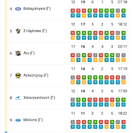
12
19
6
1
5
27:18
Βαλερένγκα (Γ)
4
H
H
H
N
H
N
N
N
I
N
O
O
U
O
O
O
O
O
U
O
12
17
5
2
5
18:12
Στάμπαεκ (Γ)
5
H
N
N
N
H
H
N
H
I
N
U
O
O
O
O
U
O
O
U
O
11
16
4
4
3
20:11
Λιν (Γ)
6
H
I
N
H
I
H
N
N
I
I
U
O
U
O
U
U
O
O
U
U
11
14
4
2
5
17:19
Λίλεστρομ (Γ)
7
I
H
N
N
N
N
H
H
H
I
U
O
U
O
O
O
O
O
O
U
12
14
4
2
6
17:30
Χάουγκεσουντ (Γ)
8
I
N
N
H
H
H
H
H
N
N
O
O
O
O
O
O
O
U
O
O
11
11
3
2
6
18:22
Μόλντε (Γ)
9
I
H
H
N
N
H
H
N
I
H
O
O
O
O
O
O
U
O
U
O