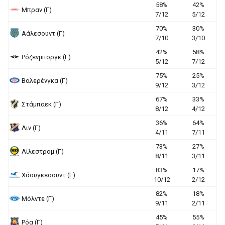
58%
42%
Μπραν (Γ)
7/12
5/12
70%
30%
Αάλεσουντ (Γ)
7/10
3/10
42%
58%
Ρόζενμποργκ (Γ)
5/12
7/12
75%
25%
Βαλερένγκα (Γ)
9/12
3/12
67%
33%
Στάμπαεκ (Γ)
8/12
4/12
36%
64%
Λιν (Γ)
4/11
7/11
73%
27%
Λίλεστρομ (Γ)
8/11
3/11
83%
17%
Χάουγκεσουντ (Γ)
10/12
2/12
82%
18%
Μόλντε (Γ)
9/11
2/11
45%
55%
Ρόα (Γ)