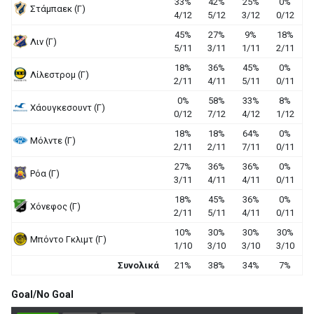
33%
42%
25%
0%
Στάμπαεκ (Γ)
4/12
5/12
3/12
0/12
45%
27%
9%
18%
Λιν (Γ)
5/11
3/11
1/11
2/11
18%
36%
45%
0%
Λίλεστρομ (Γ)
2/11
4/11
5/11
0/11
0%
58%
33%
8%
Χάουγκεσουντ (Γ)
0/12
7/12
4/12
1/12
18%
18%
64%
0%
Μόλντε (Γ)
2/11
2/11
7/11
0/11
27%
36%
36%
0%
Ρόα (Γ)
3/11
4/11
4/11
0/11
18%
45%
36%
0%
Χόνεφος (Γ)
2/11
5/11
4/11
0/11
10%
30%
30%
30%
Μπόντο Γκλιμτ (Γ)
1/10
3/10
3/10
3/10
Συνολικά
21%
38%
34%
7%
Goal/No Goal