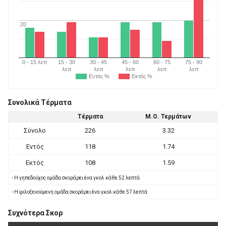
20
0 - 15 λεπ
15 - 30
30 - 45
45 - 60
60 - 75
75 - 90
λεπ
λεπ
λεπ
λεπ
λεπ
Εντός %
Εκτός %
Συνολικά Τέρματα
Τέρματα
Μ.Ο. Τερμάτων
Σύνολο
226
3.32
Εντός
118
1.74
Εκτός
108
1.59
- Η γηπεδούχος ομάδα σκοράρει ένα γκολ κάθε 52 λεπτά
- Η φιλοξενούμενη ομάδα σκοράρει ένα γκολ κάθε 57 λεπτά
Συχνότερα Σκορ