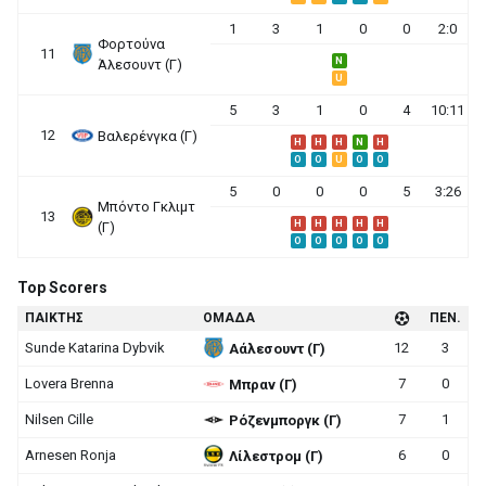
1
3
1
0
0
2:0
Φορτούνα
11
N
Άλεσουντ (Γ)
U
5
3
1
0
4
10:11
12
Βαλερένγκα (Γ)
H
H
H
N
H
O
O
U
O
O
5
0
0
0
5
3:26
Μπόντο Γκλιμτ
13
H
H
H
H
H
(Γ)
O
O
O
O
O
Top Scorers
ΠΑΙΚΤΗΣ
ΟΜΑΔΑ
ΠΕΝ.
Sunde Katarina Dybvik
12
3
Αάλεσουντ (Γ)
Lovera Brenna
7
0
Μπραν (Γ)
Nilsen Cille
7
1
Ρόζενμποργκ (Γ)
Arnesen Ronja
6
0
Λίλεστρομ (Γ)