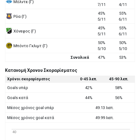
Μόλντε (Γ)
7/11
4/11
45%
55%
Ρόα (Γ)
5/11
6/11
45%
55%
Χόνεφος (Γ)
5/11
6/11
50%
50%
Μπόντο Γκλιμτ (Γ)
5/10
5/10
Συνολικά
47%
53%
Κατανομή Χρονου Σκοραρίσματος
Χρόνοι σκοραρίσματος
0-45 λεπ.
45-90 λεπ.
Goals υπέρ
42%
58%
Goals κατά
44%
56%
Μέσος χρόνος goal υπέρ
49.13 λεπ.
Μέσος χρόνος goal κατά
49.99 λεπ.
40