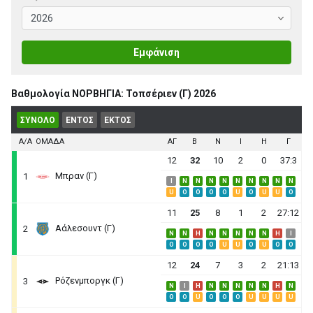
Εμφάνιση
Βαθμολογία ΝΟΡΒΗΓΙΑ: Τοπσέριεν (Γ) 2026
ΣΥΝΟΛΟ
ΕΝΤΟΣ
ΕΚΤΟΣ
Α/Α
ΟΜΑΔΑ
ΑΓ
B
N
I
H
Γ
12
32
10
2
0
37:3
Μπραν (Γ)
1
I
N
N
N
N
N
N
N
N
N
U
O
O
O
O
U
O
U
U
O
11
25
8
1
2
27:12
Αάλεσουντ (Γ)
2
N
N
H
N
N
N
N
N
H
I
O
O
O
O
U
U
O
U
O
O
12
24
7
3
2
21:13
Ρόζενμποργκ (Γ)
3
N
I
H
N
N
N
N
N
H
N
O
O
U
O
O
O
U
U
U
U