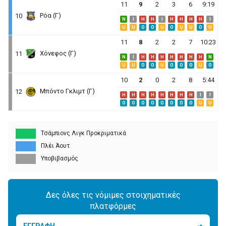
11
9
2
3
6
9:19
Ρόα (Γ)
10
N
I
H
H
I
H
H
H
H
I
U
U
O
O
U
O
U
U
O
U
11
8
2
2
7
10:23
Χόνεφος (Γ)
11
N
I
H
H
H
H
H
H
H
N
U
U
O
O
U
O
O
O
U
O
10
2
0
2
8
5:44
Μπόντο Γκλιμτ (Γ)
12
H
H
H
H
H
H
H
H
I
I
O
O
O
O
O
O
O
O
U
U
Τσάμπιονς Λιγκ Προκριματικά
Πλέι Άουτ
Υποβιβασμός
Δες όλες τις νόμιμες στοιχηματικές
πλατφόρμες
ΕΓΓΡΑΦΗ