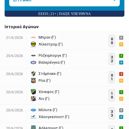
ΕΕΕΠ | 21+ | ΠΑΙΞΕ ΥΠΕΥΘΥΝΑ
Ιστορικό Αγώνων
Μπραν (Γ)
21/6/2026
X
0
0
Λίλεστρομ (Γ)
U
Ρόζενμποργκ (Γ)
20/6/2026
1
3
2
Βαλερένγκα (Γ)
O
Στάμπαεκ (Γ)
20/6/2026
2
0
1
Ρόα (Γ)
U
Χόνεφος (Γ)
20/6/2026
1
1
0
Λιν (Γ)
U
Μόλντε (Γ)
20/6/2026
X
3
3
Χάουγκεσουντ (Γ)
O
Αάλεσουντ (Γ)
20/6/2026
1