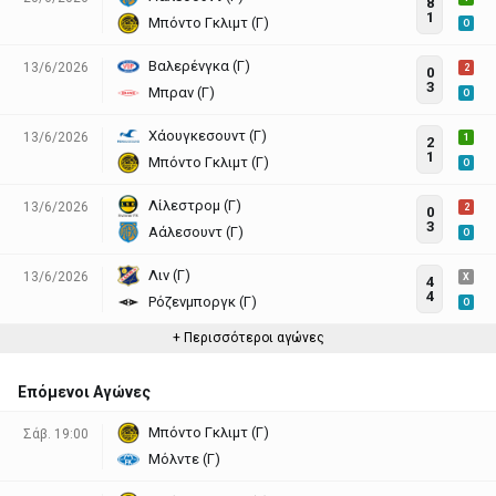
8
1
Μπόντο Γκλιμτ (Γ)
O
Βαλερένγκα (Γ)
13/6/2026
2
0
3
Μπραν (Γ)
O
Χάουγκεσουντ (Γ)
13/6/2026
1
2
1
Μπόντο Γκλιμτ (Γ)
O
Λίλεστρομ (Γ)
13/6/2026
2
0
3
Αάλεσουντ (Γ)
O
Λιν (Γ)
13/6/2026
X
4
4
Ρόζενμποργκ (Γ)
O
+ Περισσότεροι αγώνες
Επόμενοι Αγώνες
Μπόντο Γκλιμτ (Γ)
Σάβ. 19:00
Μόλντε (Γ)