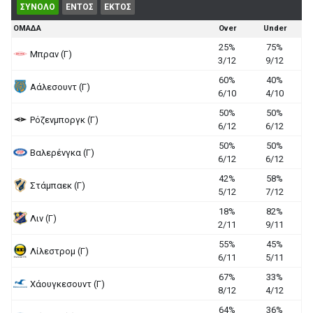
ΣΥΝΟΛΟ
ΕΝΤΟΣ
ΕΚΤΟΣ
ΟΜΑΔΑ
Over
Under
25%
75%
Μπραν (Γ)
3/12
9/12
60%
40%
Αάλεσουντ (Γ)
6/10
4/10
50%
50%
Ρόζενμποργκ (Γ)
6/12
6/12
50%
50%
Βαλερένγκα (Γ)
6/12
6/12
42%
58%
Στάμπαεκ (Γ)
5/12
7/12
18%
82%
Λιν (Γ)
2/11
9/11
55%
45%
Λίλεστρομ (Γ)
6/11
5/11
67%
33%
Χάουγκεσουντ (Γ)
8/12
4/12
64%
36%