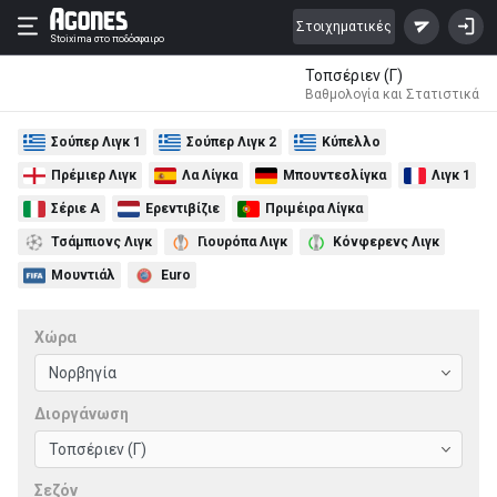
Στοιχηματικές
Stoixima
στο ποδόσφαιρο
Τοπσέριεν (Γ)
Βαθμολογία και Στατιστικά
Σούπερ Λιγκ 1
Σούπερ Λιγκ 2
Κύπελλο
Πρέμιερ Λιγκ
Λα Λίγκα
Μπουντεσλίγκα
Λιγκ 1
Σέριε Α
Ερεντιβίζιε
Πριμέιρα Λίγκα
Τσάμπιονς Λιγκ
Γιουρόπα Λιγκ
Κόνφερενς Λιγκ
Μουντιάλ
Euro
Χώρα
Διοργάνωση
Σεζόν