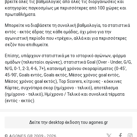
βρείτε όλες τις βαθμολογίες από όλες τις διοργανώσεις και
κατηγορίες παγκοσμίως με περισσότερες από 100 χώρες και
πρωταθλήματα.
Μπορείτε να διαβάσετε τη συνολική βαθμολογία, τα στατιστικά
εντός - εκτός έδρας της κάθε ομάδας, όχι μόνο για την
αγωνιστική περίοδο που «τρέχει», αλλά και για περισσότερες
σεζόν που επιθυμείτε.
Επίσης, υπάρχουν στατιστικά με το ιστορικό αγώνων, φόρμα
ομάδων (τελευταίοι αγώνες), στατιστικά Goal (Over - Under, G/G,
N/G, 0-1, 2-3, 4-6, 7+), κατανομή χρόνου σκοραρίσματος (0-45',
45-90', Goals εντός, Goals εκτός, Μέσος χρόνος goal εντός,
Μέσος χρόνος goal εκτός), Top Scorers, κίτρινες - κόκκινες
Κάρτες, συχνότερα σκορ (ημίχρονο - τελικό), αποτέλεσμα
(ημίχρονο - τελικό), Ημίχρονο / Τελικό και συνολικά τέρματα
(εντός - εκτός).
Δείτε την desktop έκδοση του agones.gr
© AGONES.GR 2009 - 2026