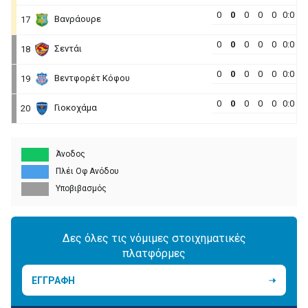
0
0
0
0
0
0:0
Βανράουρε
17
0
0
0
0
0
0:0
Σεντάι
18
0
0
0
0
0
0:0
Βεντφορέτ Κόφου
19
0
0
0
0
0
0:0
Γιοκοχάμα
20
Άνοδος
Πλέι Οφ Ανόδου
Υποβιβασμός
Δες όλες τις νόμιμες στοιχηματικές
πλατφόρμες
ΕΓΓΡΑΦΗ