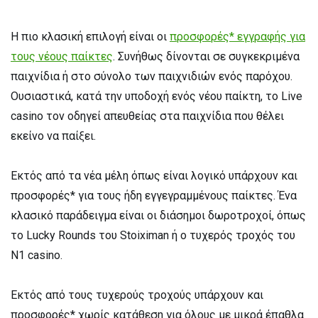
Η πιο κλασική επιλογή είναι οι
προσφορές* εγγραφής για
τους νέους παίκτες
. Συνήθως δίνονται σε συγκεκριμένα
παιχνίδια ή στο σύνολο των παιχνιδιών ενός παρόχου.
Ουσιαστικά, κατά την υποδοχή ενός νέου παίκτη, το Live
casino τον οδηγεί απευθείας στα παιχνίδια που θέλει
εκείνο να παίξει.
Εκτός από τα νέα μέλη όπως είναι λογικό υπάρχουν και
προσφορές* για τους ήδη εγγεγραμμένους παίκτες. Ένα
κλασικό παράδειγμα είναι οι διάσημοι δωροτροχοί, όπως
το Lucky Rounds του Stoiximan ή ο τυχερός τροχός του
Ν1 casino.
Εκτός από τους τυχερούς τροχούς υπάρχουν και
προσφορές* χωρίς κατάθεση για όλους με μικρά έπαθλα