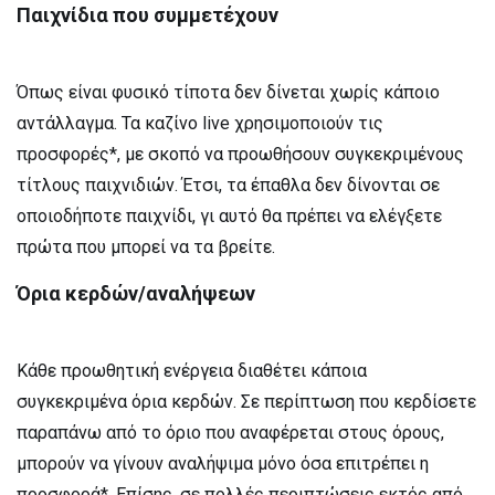
Παιχνίδια που συμμετέχουν
Όπως είναι φυσικό τίποτα δεν δίνεται χωρίς κάποιο
αντάλλαγμα. Τα καζίνο live χρησιμοποιούν τις
προσφορές*, με σκοπό να προωθήσουν συγκεκριμένους
τίτλους παιχνιδιών. Έτσι, τα έπαθλα δεν δίνονται σε
οποιοδήποτε παιχνίδι, γι αυτό θα πρέπει να ελέγξετε
πρώτα που μπορεί να τα βρείτε.
Όρια κερδών/αναλήψεων
Κάθε προωθητική ενέργεια διαθέτει κάποια
συγκεκριμένα όρια κερδών. Σε περίπτωση που κερδίσετε
παραπάνω από το όριο που αναφέρεται στους όρους,
μπορούν να γίνουν αναλήψιμα μόνο όσα επιτρέπει η
προσφορά*. Επίσης, σε πολλές περιπτώσεις εκτός από