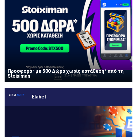
Προσφορά* με 500 Δώρα χωρίς κατάθεση* από τη
Stoiximan
Elabet