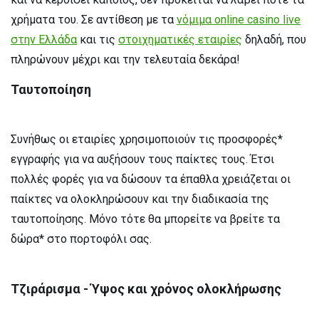
χρήματα του. Σε αντίθεση με τα
νόμιμα online casino live
στην Ελλάδα
και τις
στοιχηματικές εταιρίες
δηλαδή, που
πληρώνουν μέχρι και την τελευταία δεκάρα!
Ταυτοποίηση
Συνήθως οι εταιρίες χρησιμοποιούν τις προσφορές*
εγγραφής για να αυξήσουν τους παίκτες τους. Έτσι
πολλές φορές για να δώσουν τα έπαθλα χρειάζεται οι
παίκτες να ολοκληρώσουν και την διαδικασία της
ταυτοποίησης. Μόνο τότε θα μπορείτε να βρείτε τα
δώρα* στο πορτοφόλι σας.
Τζιράρισμα - Ύψος και χρόνος ολοκλήρωσης