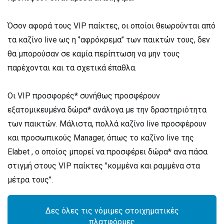
Όσον αφορά τους VIP παίκτες, οι οποίοι θεωρούνται από
τα καζίνο live ως η ‘’αφρόκρεμα’’ των παικτών τους, δεν
θα μπορούσαν σε καμία περίπτωση να μην τους
παρέχονται και τα σχετικά έπαθλα.
Οι VIP προσφορές* συνήθως προσφέρουν
εξατομικευμένα δώρα* ανάλογα με την δραστηριότητα
των παικτών. Μάλιστα, πολλά καζίνο live προσφέρουν
και προσωπικούς Manager, όπως το καζίνο live της
Elabet , ο οποίος μπορεί να προσφέρει δώρα* ανα πάσα
στιγμή στους VIP παίκτες "κομμένα και ραμμένα στα
μέτρα τους’’.
Δες όλες τις νόμιμες στοιχηματικές
πλατφόρμες