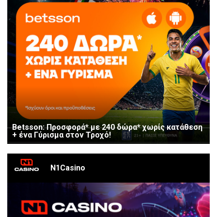
Betsson: Προσφορά* με 240 δώρα* χωρίς κατάθεση
+ ένα Γύρισμα στον Τροχό!
N1Casino