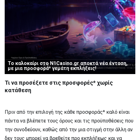
Το καλοκαίρι στο N1Casino.gr αποκτά νέα ένταση,
με μια προσφορά* γεμάτη εκπλήξεις!
Τι να προσέξετε στις προσφορές* χωρίς
κατάθεση
Πριν από την επιλογή της κάθε προσφοράς* καλό είναι
πάντα να βλέπετε τους όρους και τις προϋποθέσεις που
την συνοδεύουν, καθώς από την μια στιγμή στην άλλη αν
δεν τους μπορεί να βρεθείτε προ εκπλήξεως και να