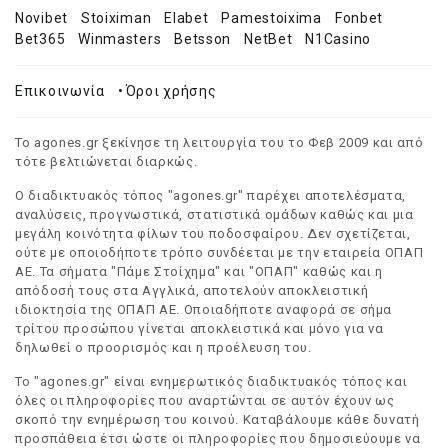
Novibet
Stoiximan
Elabet
Pamestoixima
Fonbet
Bet365
Winmasters
Betsson
NetBet
N1Casino
Επικοινωνία
•
Όροι χρήσης
Το agones.gr ξεκίνησε τη λειτουργία του το Φεβ 2009 και από
τότε βελτιώνεται διαρκώς.
Ο διαδικτυακός τόπος "agones.gr" παρέχει αποτελέσματα,
αναλύσεις, προγνωστικά, στατιστικά ομάδων καθώς και μια
μεγάλη κοινότητα φίλων του ποδοσφαίρου. Δεν σχετίζεται,
ούτε με οποιοδήποτε τρόπο συνδέεται με την εταιρεία ΟΠΑΠ
ΑΕ. Τα σήματα "Πάμε Στοίχημα" και "ΟΠΑΠ" καθώς και η
απόδοσή τους στα Αγγλικά, αποτελούν αποκλειστική
ιδιοκτησία της ΟΠΑΠ ΑΕ. Οποιαδήποτε αναφορά σε σήμα
τρίτου προσώπου γίνεται αποκλειστικά και μόνο για να
δηλωθεί ο προορισμός και η προέλευση του.
Το "agones.gr" είναι ενημερωτικός διαδικτυακός τόπος και
όλες οι πληροφορίες που αναρτώνται σε αυτόν έχουν ως
σκοπό την ενημέρωση του κοινού. Καταβάλουμε κάθε δυνατή
προσπάθεια έτσι ώστε οι πληροφορίες που δημοσιεύουμε να