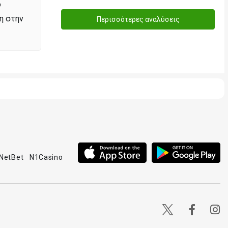
ο
η στην
Περισσότερες αναλύσεις
NetBet
N1Casino