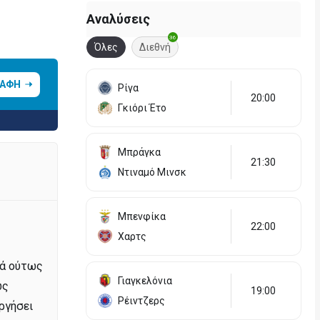
Αναλύσεις
36
Όλες
Διεθνή
ΡΑΦΗ
Ρίγα
20:00
Γκιόρι Έτο
Μπράγκα
21:30
Ντιναμό Μινσκ
Μπενφίκα
22:00
Χαρτς
λά ούτως
Γιαγκελόνια
ως
19:00
Ρέιντζερς
υργήσει