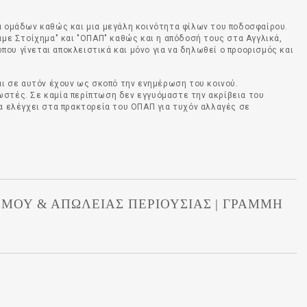
ά ομάδων καθώς και μια μεγάλη κοινότητα φίλων του ποδοσφαίρου.
άμε Στοίχημα" και "ΟΠΑΠ" καθώς και η απόδοσή τους στα Αγγλικά,
ου γίνεται αποκλειστικά και μόνο για να δηλωθεί ο προορισμός και
αι σε αυτόν έχουν ως σκοπό την ενημέρωση του κοινού.
ωστές. Σε καμία περίπτωση δεν εγγυόμαστε την ακρίβεια του
να ελέγχει στα πρακτορεία του ΟΠΑΠ για τυχόν αλλαγές σε
ΙΣΜΟΥ & ΑΠΩΛΕΙΑΣ ΠΕΡΙΟΥΣΙΑΣ | ΓΡΑΜΜΗ