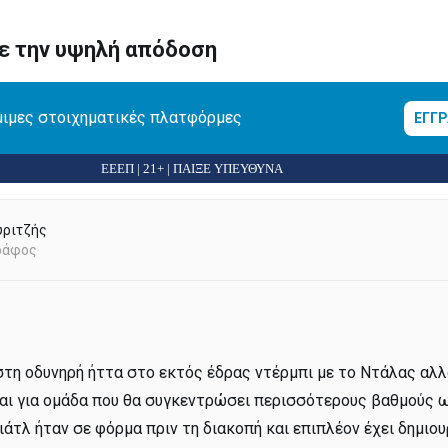
ε την υψηλή απόδοση
μιμες στοιχηματικές πλατφόρμες
ΕΓΓ
ΕΕΕΠ | 21+ | ΠΑΙΞΕ ΥΠΕΥΘΥΝΑ
υριτζής
ράφος
στη οδυνηρή ήττα στο εκτός έδρας ντέρμπι με το Ντάλας αλ
αι για ομάδα που θα συγκεντρώσει περισσότερους βαθμούς 
ιάτλ ήταν σε φόρμα πριν τη διακοπή και επιπλέον έχει δημιο