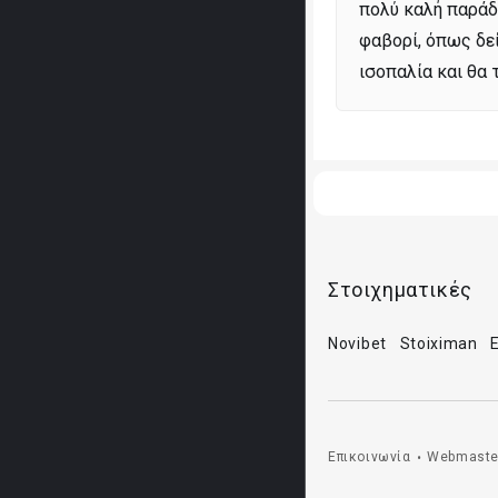
πολύ καλή παράδ
φαβορί, όπως δε
ισοπαλία και θα 
Στοιχηματικές
Novibet
Stoiximan
Επικοινωνία
Webmaste
•