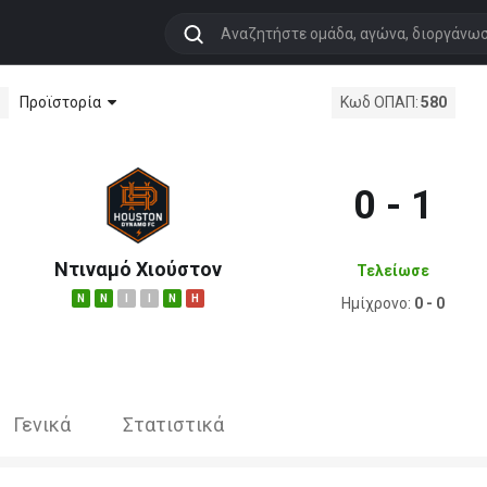
Προϊστορία
Κωδ ΟΠΑΠ:
580
0 - 1
Ντιναμό Χιούστον
Τελείωσε
N
N
I
I
N
H
Ημίχρονο:
0 - 0
Γενικά
Στατιστικά