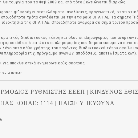
η λειτουργία του το Φεβ 2009 και από τότε βελτιώνεται διαρκώς.
agones.gr" παρέχει αποτελέσματα, αναλύσεις, προγνωστικά, στατιστικ
ε οποιοδήποτε τρόπο συνδέεται με την εταιρεία ΟΠΑΠ ΑΕ. Τα σήματα "Π
 ιδιοκτησία της ΟΠΑΠ ΑΕ. Οποιαδήποτε αναφορά σε σήμα τρίτου προσώπ
νημερωτικός διαδικτυακός τόπος και όλες οι πληροφορίες που αναρτώντ
ή προσπάθεια έτσι ώστε οι πληροφορίες που δημοσιεύουμε να είναι σ
ον λόγο αυτό κάθε χρήστης του παρόντος διαδικτυακού τόπου οφείλει 
α πληροφορία (π.χ. πρόγραμμα αγώνων, αποδόσεις, αποτελέσματα κλπ).
ι για αποκλειστικά ενημερωτικούς σκοπούς.
GO
and
INTIME
.
 ΑΡΜΟΔΙΟΣ ΡΥΘΜΙΣΤΗΣ ΕΕΕΠ | ΚΙΝΔΥΝΟΣ ΕΘ
ΙΑΣ ΕΟΠΑΕ: 1114 | ΠΑΙΞΕ ΥΠΕΥΘΥΝΑ
26