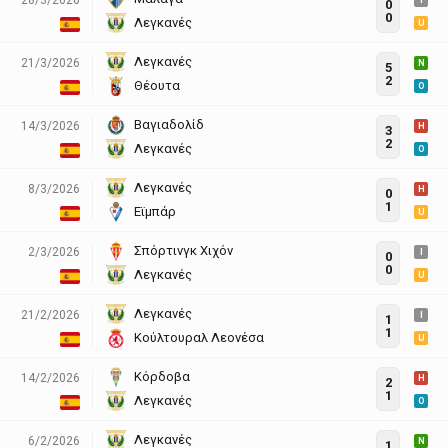
I
0
0
Λεγκανές
U
Λεγκανές
21/3/2026
N
5
2
Θέουτα
O
Βαγιαδολίδ
14/3/2026
H
3
2
Λεγκανές
O
Λεγκανές
8/3/2026
H
0
1
Εϊμπάρ
U
Σπόρτινγκ Χιχόν
2/3/2026
I
0
0
Λεγκανές
U
Λεγκανές
21/2/2026
I
1
1
Κούλτουραλ Λεονέσα
U
Κόρδοβα
14/2/2026
H
2
1
Λεγκανές
O
Λεγκανές
6/2/2026
N
1