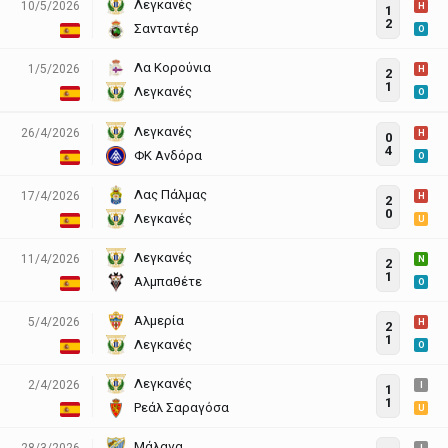
Λεγκανές
10/5/2026
H
1
2
Σανταντέρ
O
Λα Κορούνια
1/5/2026
H
2
1
Λεγκανές
O
Λεγκανές
26/4/2026
H
0
4
ΦΚ Ανδόρα
O
Λας Πάλμας
17/4/2026
H
2
0
Λεγκανές
U
Λεγκανές
11/4/2026
N
2
1
Αλμπαθέτε
O
Αλμερία
5/4/2026
H
2
1
Λεγκανές
O
Λεγκανές
2/4/2026
I
1
1
Ρεάλ Σαραγόσα
U
Μάλαγα
28/3/2026