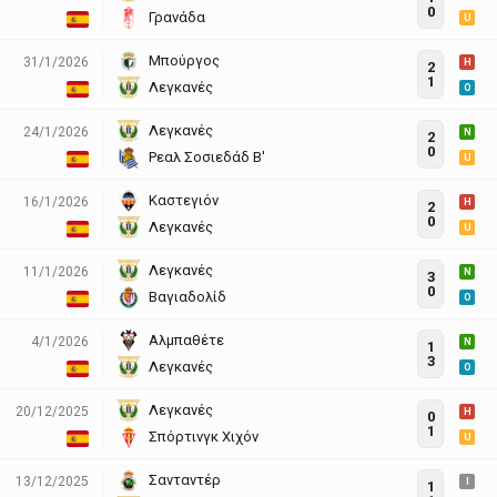
0
Γρανάδα
U
Μπούργος
31/1/2026
H
2
1
Λεγκανές
O
Λεγκανές
24/1/2026
N
2
0
Ρεαλ Σοσιεδάδ Β'
U
Καστεγιόν
16/1/2026
H
2
0
Λεγκανές
U
Λεγκανές
11/1/2026
N
3
0
Βαγιαδολίδ
O
Αλμπαθέτε
4/1/2026
N
1
3
Λεγκανές
O
Λεγκανές
20/12/2025
H
0
1
Σπόρτινγκ Χιχόν
U
Σανταντέρ
13/12/2025
I
1