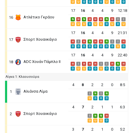
U
U
O
O
O
O
U
O
U
O
17
16
4
4
9
12:18
Ατλέτικο Γκράου
16
N
H
N
H
H
H
N
H
I
I
U
U
U
O
U
U
O
U
O
U
17
16
4
4
9
21:31
Σπορτ Χουανκάγιο
17
H
I
H
N
H
H
N
I
I
H
O
O
O
O
O
O
O
O
U
O
17
16
4
4
9
22:40
ADC Χουάν Πάμπλο ΙΙ
18
H
I
H
H
H
I
I
H
N
H
O
U
U
O
O
U
O
O
O
U
Λίγκα 1: Κλαουσούρα
4
8
2
2
0
8:5
Αλιάνσα Λίμα
1
I
N
I
N
U
O
O
O
4
7
2
1
1
6:3
Σπορτ Χουανκάγιο
2
I
N
N
H
U
U
U
O
3
7
2
1
0
5:2