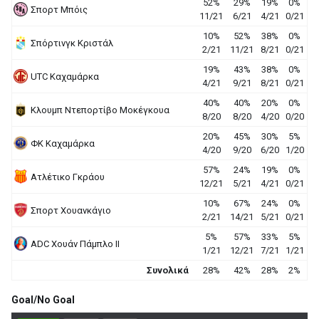
52%
29%
19%
0%
Σπορτ Μπόις
11/21
6/21
4/21
0/21
10%
52%
38%
0%
Σπόρτινγκ Κριστάλ
2/21
11/21
8/21
0/21
19%
43%
38%
0%
UΤC Καχαμάρκα
4/21
9/21
8/21
0/21
40%
40%
20%
0%
Κλουμπ Ντεπορτίβο Μοκέγκουα
8/20
8/20
4/20
0/20
20%
45%
30%
5%
ΦΚ Καχαμάρκα
4/20
9/20
6/20
1/20
57%
24%
19%
0%
Ατλέτικο Γκράου
12/21
5/21
4/21
0/21
10%
67%
24%
0%
Σπορτ Χουανκάγιο
2/21
14/21
5/21
0/21
5%
57%
33%
5%
ADC Χουάν Πάμπλο ΙΙ
1/21
12/21
7/21
1/21
Συνολικά
28%
42%
28%
2%
Goal/No Goal