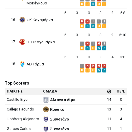
Μοκέγκουα
U
U
O
U
U
5
3
0
3
2
5:8
16
ΦΚ Καχαμάρκα
H
H
I
I
I
U
O
O
U
U
5
3
0
3
2
5:10
17
UΤC Καχαμάρκα
I
H
I
H
I
U
O
U
O
O
5
1
0
1
4
3:8
18
AD Τάρμα
I
H
H
H
H
U
U
U
O
O
Top Scorers
ΠΑΙΚΤΗΣ
ΟΜΑΔΑ
ΠΕΝ.
Castillo Eryc
14
0
Αλιάνσα Λίμα
Callejo Facundo
13
3
Κούσκο
Hohberg Alejandro
11
4
Σιενσιάνο
Garces Carlos
11
1
Σιενσιάνο