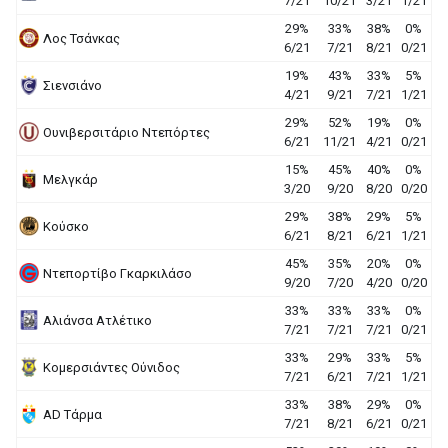
7/21
10/21
3/21
1/21
29%
33%
38%
0%
Λος Τσάνκας
6/21
7/21
8/21
0/21
19%
43%
33%
5%
Σιενσιάνο
4/21
9/21
7/21
1/21
29%
52%
19%
0%
Ουνιβερσιτάριο Ντεπόρτες
6/21
11/21
4/21
0/21
15%
45%
40%
0%
Μελγκάρ
3/20
9/20
8/20
0/20
29%
38%
29%
5%
Κούσκο
6/21
8/21
6/21
1/21
45%
35%
20%
0%
Ντεπορτίβο Γκαρκιλάσο
9/20
7/20
4/20
0/20
33%
33%
33%
0%
Αλιάνσα Ατλέτικο
7/21
7/21
7/21
0/21
33%
29%
33%
5%
Κομερσιάντες Ούνιδος
7/21
6/21
7/21
1/21
33%
38%
29%
0%
AD Τάρμα
7/21
8/21
6/21
0/21