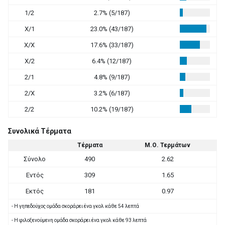
1/2
2.7% (5/187)
X/1
23.0% (43/187)
X/X
17.6% (33/187)
X/2
6.4% (12/187)
2/1
4.8% (9/187)
2/X
3.2% (6/187)
2/2
10.2% (19/187)
Συνολικά Τέρματα
Τέρματα
Μ.Ο. Τερμάτων
Σύνολο
490
2.62
Εντός
309
1.65
Εκτός
181
0.97
- Η γηπεδούχος ομάδα σκοράρει ένα γκολ κάθε 54 λεπτά
- Η φιλοξενούμενη ομάδα σκοράρει ένα γκολ κάθε 93 λεπτά