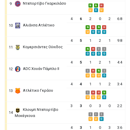
Ντεπορτίβο Γκαρκιλάσο
9
N
N
H
U
O
U
4
6
2
0
2
6:8
Αλιάνσα Ατλέτικο
10
N
H
N
H
U
O
O
O
4
5
1
2
1
9:8
Κομερσιάντες Ούνιδος
11
N
H
I
I
O
O
O
O
4
5
1
2
1
4:4
ADC Χουάν Πάμπλο ΙΙ
12
I
H
N
I
U
U
U
O
4
4
1
1
2
3:4
Ατλέτικο Γκράου
13
I
H
H
N
U
U
U
O
3
3
0
3
0
2:2
Κλουμπ Ντεπορτίβο
14
I
I
I
Μοκέγκουα
U
U
O
4
3
1
0
3
3:6