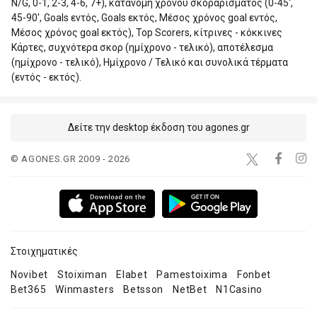
N/G, 0-1, 2-3, 4-6, 7+), κατανομή χρόνου σκοραρίσματος (0-45',
45-90', Goals εντός, Goals εκτός, Μέσος χρόνος goal εντός,
Μέσος χρόνος goal εκτός), Top Scorers, κίτρινες - κόκκινες
Κάρτες, συχνότερα σκορ (ημίχρονο - τελικό), αποτέλεσμα
(ημίχρονο - τελικό), Ημίχρονο / Τελικό και συνολικά τέρματα
(εντός - εκτός).
Δείτε την desktop έκδοση του agones.gr
© AGONES.GR 2009 - 2026
Στοιχηματικές
Novibet
Stoiximan
Elabet
Pamestoixima
Fonbet
Bet365
Winmasters
Betsson
NetBet
N1Casino