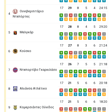
O
O
U
O
U
O
U
O
O
O
17
29
8
5
4
24:15
Ουνιβερσιτάριο
4
N
I
H
I
N
H
N
H
N
I
Ντεπόρτες
O
U
U
U
O
O
O
O
U
U
17
28
8
4
5
29:20
Μελγκάρ
5
N
I
N
I
N
H
N
N
H
I
O
U
O
U
U
U
O
O
O
U
17
27
8
3
6
21:24
Κούσκο
6
N
N
H
I
I
N
N
H
N
N
O
U
U
U
O
O
U
O
O
O
17
26
7
5
5
21:18
Ντεπορτίβο Γκαρκιλάσο
7
N
I
N
N
N
N
H
H
N
I
O
U
U
O
U
U
O
O
O
U
17
21
5
6
6
20:18
Αλιάνσα Ατλέτικο
8
H
I
N
H
N
N
H
H
I
I
O
U
U
O
O
O
U
U
O
U
17
21
5
6
6
18:20
Κομερσιάντες Ούνιδος
9
H
I
H
I
H
N
N
I
I
I