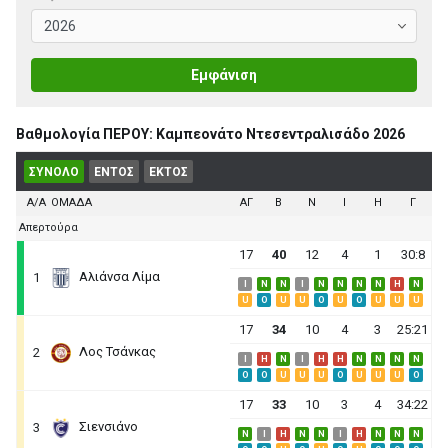
Εμφάνιση
Βαθμολογία ΠΕΡΟΥ: Καμπεονάτο Ντεσεντραλισάδο 2026
ΣΥΝΟΛΟ
ΕΝΤΟΣ
ΕΚΤΟΣ
Α/Α
ΟΜΑΔΑ
ΑΓ
B
N
I
H
Γ
Απερτούρα
17
40
12
4
1
30:8
Αλιάνσα Λίμα
1
I
N
N
I
N
N
N
N
H
N
U
O
U
U
O
U
O
U
U
U
17
34
10
4
3
25:21
Λος Τσάνκας
2
I
H
N
I
H
H
N
N
N
N
O
O
U
U
U
O
U
U
U
O
17
33
10
3
4
34:22
Σιενσιάνο
3
N
I
H
N
N
I
H
N
N
N