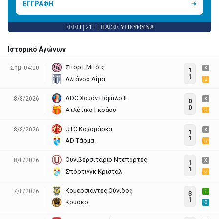
ΕΓΓΡΑΦΗ
ΕΕΕΠ | 21+ | ΠΑΙΞΕ ΥΠΕΥΘΥΝΑ
Ιστορικό Αγώνων
Σπορτ Μπόις
Σήμ. 04:00
X
1
1
Αλιάνσα Λίμα
U
ADC Χουάν Πάμπλο ΙΙ
8/8/2026
X
0
0
Ατλέτικο Γκράου
U
UΤC Καχαμάρκα
8/8/2026
X
1
1
AD Τάρμα
U
Ουνιβερσιτάριο Ντεπόρτες
8/8/2026
X
1
1
Σπόρτινγκ Κριστάλ
U
Κομερσιάντες Ούνιδος
7/8/2026
1
3
1
Κούσκο
O