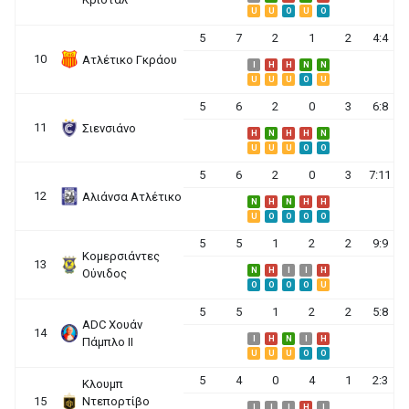
U
U
O
U
O
5
7
2
1
2
4:4
10
Ατλέτικο Γκράου
I
H
H
N
N
U
U
U
O
U
5
6
2
0
3
6:8
11
Σιενσιάνο
H
N
H
H
N
U
U
U
O
O
5
6
2
0
3
7:11
12
Αλιάνσα Ατλέτικο
N
H
N
H
H
U
O
O
O
O
5
5
1
2
2
9:9
Κομερσιάντες
13
N
H
I
I
H
Ούνιδος
O
O
O
O
U
5
5
1
2
2
5:8
ADC Χουάν
14
I
H
N
I
H
Πάμπλο ΙΙ
U
U
U
O
O
5
4
0
4
1
2:3
Κλουμπ
15
Ντεπορτίβο
I
I
I
H
I