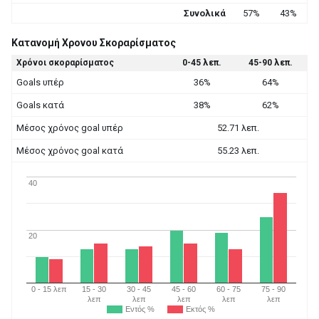
Συνολικά
57%
43%
Κατανομή Χρονου Σκοραρίσματος
Χρόνοι σκοραρίσματος
0-45 λεπ.
45-90 λεπ.
Goals υπέρ
36%
64%
Goals κατά
38%
62%
Μέσος χρόνος goal υπέρ
52.71 λεπ.
Μέσος χρόνος goal κατά
55.23 λεπ.
40
20
0 - 15 λεπ
15 - 30
30 - 45
45 - 60
60 - 75
75 - 90
λεπ
λεπ
λεπ
λεπ
λεπ
Εντός %
Εκτός %