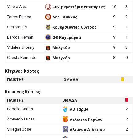
Valera Alex
10
3
Ουνιβερσιτάριο Ντεπόρτες
Torres Franco
9
2
Λος Τσάνκας
Sen Matias
9
1
Κομερσιάντες Ούνιδος
Barcos Hernan
9
1
ΦΚ Καχαμάρκα
Vidales Jhonny
9
3
Μελγκάρ
Cuesta Bernardo
8
0
Μελγκάρ
Κίτρινες Κάρτες
ΠΑΙΚΤΗΣ
ΟΜΑΔΑ
Κόκκινες Κάρτες
ΠΑΙΚΤΗΣ
ΟΜΑΔΑ
Cabello Carlos
2
AD Τάρμα
Acevedo Lucas
2
Ατλέτικο Γκράου
Villegas Jose
2
Αλιάνσα Ατλέτικο