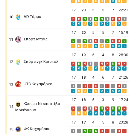
U
U
U
U
U
U
U
O
U
U
17
20
5
5
7
22:21
AD Τάρμα
10
H
H
N
I
N
N
I
H
H
I
O
O
U
O
U
O
O
U
O
U
17
20
5
5
7
15:19
Σπορτ Μπόις
11
N
I
N
I
H
I
N
H
H
N
U
U
U
U
O
U
U
O
O
O
17
19
5
4
8
28:30
Σπόρτινγκ Κριστάλ
12
H
N
H
I
I
H
H
N
H
H
O
O
O
U
O
U
O
O
O
O
17
18
4
6
7
21:26
UΤC Καχαμάρκα
13
I
I
H
H
H
I
H
I
H
I
O
U
U
O
U
O
O
O
O
U
17
18
5
3
9
17:24
Κλουμπ Ντεπορτίβο
14
H
I
H
I
H
N
H
N
N
H
Μοκέγκουα
U
U
U
O
O
O
O
O
O
O
17
17
4
5
8
23:28
ΦΚ Καχαμάρκα
15
I
I
N
N
N
H
H
I
H
H