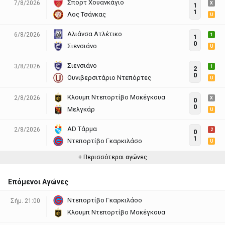
Σπορτ Χουανκάγιο
7/8/2026
X
1
1
Λος Τσάνκας
U
Αλιάνσα Ατλέτικο
6/8/2026
1
1
0
Σιενσιάνο
U
Σιενσιάνο
3/8/2026
1
2
0
Ουνιβερσιτάριο Ντεπόρτες
U
Κλουμπ Ντεπορτίβο Μοκέγκουα
2/8/2026
X
0
0
Μελγκάρ
U
AD Τάρμα
2/8/2026
2
0
1
Ντεπορτίβο Γκαρκιλάσο
U
+ Περισσότεροι αγώνες
Επόμενοι Αγώνες
Ντεπορτίβο Γκαρκιλάσο
Σήμ. 21:00
Κλουμπ Ντεπορτίβο Μοκέγκουα