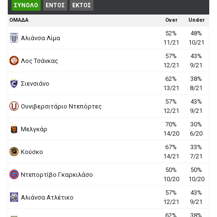
ΣΥΝΟΛΟ
ΕΝΤΟΣ
ΕΚΤΟΣ
ΟΜΑΔΑ
Over
Under
52%
48%
Αλιάνσα Λίμα
11/21
10/21
57%
43%
Λος Τσάνκας
12/21
9/21
62%
38%
Σιενσιάνο
13/21
8/21
57%
43%
Ουνιβερσιτάριο Ντεπόρτες
12/21
9/21
70%
30%
Μελγκάρ
14/20
6/20
67%
33%
Κούσκο
14/21
7/21
50%
50%
Ντεπορτίβο Γκαρκιλάσο
10/20
10/20
57%
43%
Αλιάνσα Ατλέτικο
12/21
9/21
62%
38%