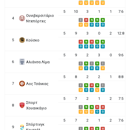
U
U
U
U
U
5
10
3
1
1
7:6
Ουνιβερσιτάριο
4
I
H
N
N
N
Ντεπόρτες
U
U
O
O
O
5
9
3
0
2
12:8
5
Κούσκο
H
N
H
N
N
O
O
O
O
O
5
9
2
3
0
9:6
6
Αλιάνσα Λίμα
I
N
I
N
I
U
O
O
O
U
5
8
2
2
1
8:8
7
Λος Τσάνκας
I
N
H
N
I
U
O
O
U
O
5
7
2
1
2
7:5
Σπορτ
8
I
N
N
H
H
Χουανκάγιο
U
U
U
O
O
5
7
2
1
2
7:6
Σπόρτινγκ
9
I
N
H
N
H
Κριστάλ