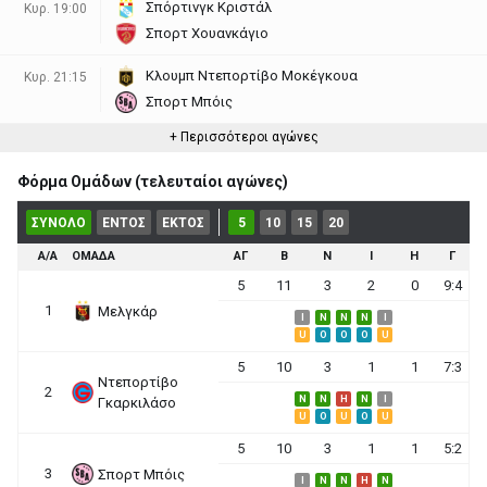
Σπόρτινγκ Κριστάλ
Κυρ. 19:00
Σπορτ Χουανκάγιο
Κλουμπ Ντεπορτίβο Μοκέγκουα
Κυρ. 21:15
Σπορτ Μπόις
+ Περισσότεροι αγώνες
Φόρμα Ομάδων (τελευταίοι αγώνες)
ΣΥΝΟΛΟ
ΕΝΤΟΣ
ΕΚΤΟΣ
5
10
15
20
Α/Α
ΟΜΑΔΑ
ΑΓ
Β
Ν
Ι
Η
Γ
5
11
3
2
0
9:4
1
Μελγκάρ
I
N
N
N
I
U
O
O
O
U
5
10
3
1
1
7:3
Ντεπορτίβο
2
N
N
H
N
I
Γκαρκιλάσο
U
O
U
O
U
5
10
3
1
1
5:2
3
Σπορτ Μπόις
I
N
N
H
N