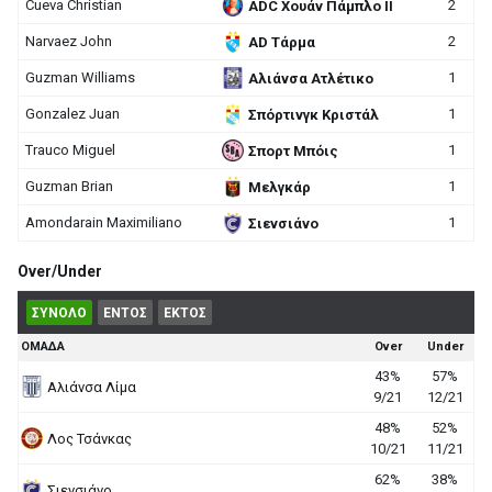
Cueva Christian
2
ADC Χουάν Πάμπλο ΙΙ
Narvaez John
2
AD Τάρμα
Guzman Williams
1
Αλιάνσα Ατλέτικο
Gonzalez Juan
1
Σπόρτινγκ Κριστάλ
Trauco Miguel
1
Σπορτ Μπόις
Guzman Brian
1
Μελγκάρ
Amondarain Maximiliano
1
Σιενσιάνο
Over/Under
ΣΥΝΟΛΟ
ΕΝΤΟΣ
ΕΚΤΟΣ
ΟΜΑΔΑ
Over
Under
43%
57%
Αλιάνσα Λίμα
9/21
12/21
48%
52%
Λος Τσάνκας
10/21
11/21
62%
38%
Σιενσιάνο