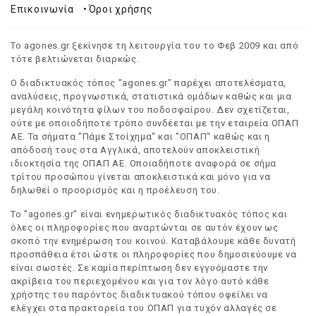
Επικοινωνία
•
Όροι χρήσης
Το agones.gr ξεκίνησε τη λειτουργία του το Φεβ 2009 και από
τότε βελτιώνεται διαρκώς.
Ο διαδικτυακός τόπος "agones.gr" παρέχει αποτελέσματα,
αναλύσεις, προγνωστικά, στατιστικά ομάδων καθώς και μια
μεγάλη κοινότητα φίλων του ποδοσφαίρου. Δεν σχετίζεται,
ούτε με οποιοδήποτε τρόπο συνδέεται με την εταιρεία ΟΠΑΠ
ΑΕ. Τα σήματα "Πάμε Στοίχημα" και "ΟΠΑΠ" καθώς και η
απόδοσή τους στα Αγγλικά, αποτελούν αποκλειστική
ιδιοκτησία της ΟΠΑΠ ΑΕ. Οποιαδήποτε αναφορά σε σήμα
τρίτου προσώπου γίνεται αποκλειστικά και μόνο για να
δηλωθεί ο προορισμός και η προέλευση του.
Το "agones.gr" είναι ενημερωτικός διαδικτυακός τόπος και
όλες οι πληροφορίες που αναρτώνται σε αυτόν έχουν ως
σκοπό την ενημέρωση του κοινού. Καταβάλουμε κάθε δυνατή
προσπάθεια έτσι ώστε οι πληροφορίες που δημοσιεύουμε να
είναι σωστές. Σε καμία περίπτωση δεν εγγυόμαστε την
ακρίβεια του περιεχομένου και για τον λόγο αυτό κάθε
χρήστης του παρόντος διαδικτυακού τόπου οφείλει να
ελέγχει στα πρακτορεία του ΟΠΑΠ για τυχόν αλλαγές σε