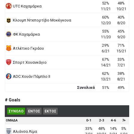
52%
48%
UΤC Καχαμάρκα
11/21
10/21
60%
40%
Κλουμπ Ντεπορτίβο Μοκέγκουα
12/20
8/20
55%
45%
ΦΚ Καχαμάρκα
11/20
9/20
29%
71%
Ατλέτικο Γκράου
6/21
15/21
67%
33%
Σπορτ Χουανκάγιο
14/21
7/21
62%
38%
ADC Χουάν Πάμπλο ΙΙ
13/21
8/21
Συνολικά
51%
49%
# Goals
ΣΥΝΟΛΟ
ΕΝΤΟΣ
ΕΚΤΟΣ
ΟΜΑΔΑ
0-1
2-3
4-6
7+
33%
48%
14%
5%
Αλιάνσα Λίμα