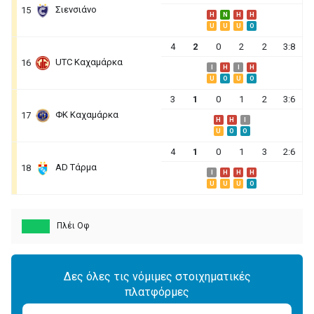
Σιενσιάνο
15
H
N
H
H
U
U
U
O
4
2
0
2
2
3:8
UΤC Καχαμάρκα
16
I
H
I
H
U
O
U
O
3
1
0
1
2
3:6
ΦΚ Καχαμάρκα
17
H
H
I
U
O
O
4
1
0
1
3
2:6
AD Τάρμα
18
I
H
H
H
U
U
U
O
Πλέι Οφ
Δες όλες τις νόμιμες στοιχηματικές
πλατφόρμες