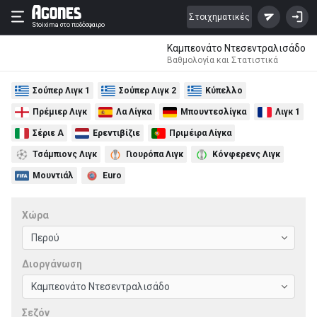
Στοιχηματικές
Stoixima
στο ποδόσφαιρο
Καμπεονάτο Ντεσεντραλισάδο
Βαθμολογία και Στατιστικά
Σούπερ Λιγκ 1
Σούπερ Λιγκ 2
Κύπελλο
Πρέμιερ Λιγκ
Λα Λίγκα
Μπουντεσλίγκα
Λιγκ 1
Σέριε Α
Ερεντιβίζιε
Πριμέιρα Λίγκα
Τσάμπιονς Λιγκ
Γιουρόπα Λιγκ
Κόνφερενς Λιγκ
Μουντιάλ
Euro
Χώρα
Διοργάνωση
Σεζόν