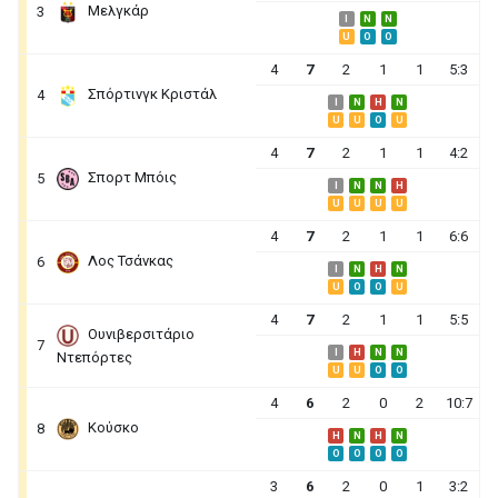
Μελγκάρ
3
I
N
N
U
O
O
4
7
2
1
1
5:3
Σπόρτινγκ Κριστάλ
4
I
N
H
N
U
U
O
U
4
7
2
1
1
4:2
Σπορτ Μπόις
5
I
N
N
H
U
U
U
U
4
7
2
1
1
6:6
Λος Τσάνκας
6
I
N
H
N
U
O
O
U
4
7
2
1
1
5:5
Ουνιβερσιτάριο
7
I
H
N
N
Ντεπόρτες
U
U
O
O
4
6
2
0
2
10:7
Κούσκο
8
H
N
H
N
O
O
O
O
3
6
2
0
1
3:2