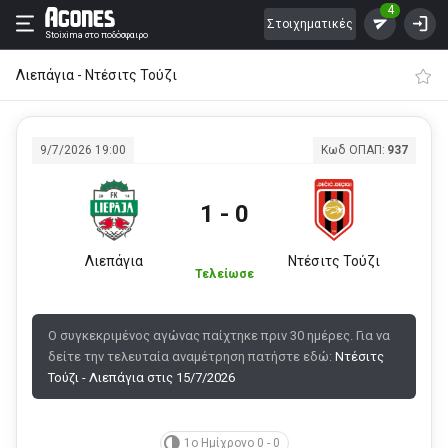
4
Στοιχηματικές
Stoixima
στο ποδόσφαιρο
Λιεπάγια - Ντέσιτς Τούζι
9/7/2026 19:00
Κωδ ΟΠΑΠ:
937
1 - 0
Λιεπάγια
Ντέσιτς Τούζι
Τελείωσε
Ο συγκεκριμένος αγώνας παίχτηκε πριν 30 ημέρες. Για να
δείτε την τελευταία αναμέτρηση πατήστε εδώ:
Ντέσιτς
Τούζι - Λιεπάγια στις 15/7/2026
1ο Ημίχρονο 0 - 0