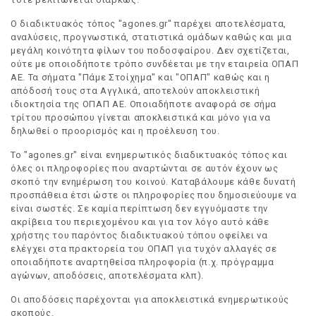
Ο διαδικτυακός τόπος "agones.gr" παρέχει αποτελέσματα,
αναλύσεις, προγνωστικά, στατιστικά ομάδων καθώς και μια
μεγάλη κοινότητα φίλων του ποδοσφαίρου. Δεν σχετίζεται,
ούτε με οποιοδήποτε τρόπο συνδέεται με την εταιρεία ΟΠΑΠ
ΑΕ. Τα σήματα "Πάμε Στοίχημα" και "ΟΠΑΠ" καθώς και η
απόδοσή τους στα Αγγλικά, αποτελούν αποκλειστική
ιδιοκτησία της ΟΠΑΠ ΑΕ. Οποιαδήποτε αναφορά σε σήμα
τρίτου προσώπου γίνεται αποκλειστικά και μόνο για να
δηλωθεί ο προορισμός και η προέλευση του.
Το "agones.gr" είναι ενημερωτικός διαδικτυακός τόπος και
όλες οι πληροφορίες που αναρτώνται σε αυτόν έχουν ως
σκοπό την ενημέρωση του κοινού. Καταβάλουμε κάθε δυνατή
προσπάθεια έτσι ώστε οι πληροφορίες που δημοσιεύουμε να
είναι σωστές. Σε καμία περίπτωση δεν εγγυόμαστε την
ακρίβεια του περιεχομένου και για τον λόγο αυτό κάθε
χρήστης του παρόντος διαδικτυακού τόπου οφείλει να
ελέγχει στα πρακτορεία του ΟΠΑΠ για τυχόν αλλαγές σε
οποιαδήποτε αναρτηθείσα πληροφορία (π.χ. πρόγραμμα
αγώνων, αποδόσεις, αποτελέσματα κλπ).
Οι αποδόσεις παρέχονται για αποκλειστικά ενημερωτικούς
σκοπούς.