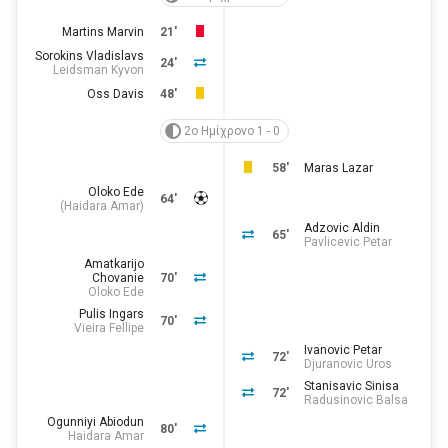
Martins Marvin
21'
Sorokins Vladislavs
24'
Leidsman Kyvon
Oss Davis
48'
2ο Ημίχρονο 1 - 0
58'
Maras Lazar
Oloko Ede
64'
(
Haidara Amar
)
Adzovic Aldin
65'
Pavlicevic Petar
Amatkarijo
Chovanie
70'
Oloko Ede
Pulis Ingars
70'
Vieira Fellipe
Ivanovic Petar
72'
Djuranovic Uros
Stanisavic Sinisa
72'
Radusinovic Balsa
Ogunniyi Abiodun
80'
Haidara Amar