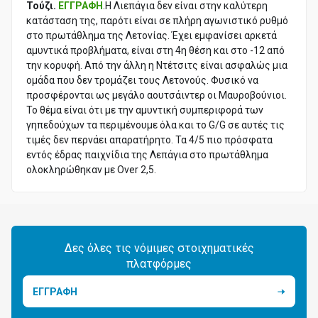
Τούζι.
ΕΓΓΡΑΦΗ
.Η Λιεπάγια δεν είναι στην καλύτερη
κατάσταση της, παρότι είναι σε πλήρη αγωνιστικό ρυθμό
στο πρωτάθλημα της Λετονίας. Έχει εμφανίσει αρκετά
αμυντικά προβλήματα, είναι στη 4η θέση και στο -12 από
την κορυφή. Από την άλλη η Ντέτσιτς είναι ασφαλώς μια
ομάδα που δεν τρομάζει τους Λετονούς. Φυσικό να
προσφέρονται ως μεγάλο αουτσάιντερ οι Μαυροβούνιοι.
Το θέμα είναι ότι με την αμυντική συμπεριφορά των
γηπεδούχων τα περιμένουμε όλα και το G/G σε αυτές τις
τιμές δεν περνάει απαρατήρητο. Τα 4/5 πιο πρόσφατα
εντός έδρας παιχνίδια της Λεπάγια στο πρωτάθλημα
ολοκληρώθηκαν με Over 2,5.
Δες όλες τις νόμιμες στοιχηματικές
πλατφόρμες
ΕΓΓΡΑΦΗ