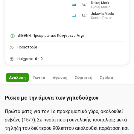
Dokaj Mark
84'
Gjolaj Mario
Jukovic Medo
84'
Kontic Davor
ΔΙΕΘΝΗ: Προκριματικά Κόνφερενς Λιγκ
Προϊστορία
Ημίχρονο:
0 - 0
Ανάλυση
Γενικά
Αγώνας
Σύγκριση
Σχόλια
Ρίσκο με την άμυνα των γηπεδούχων
Πρώτο ματς για τον 1ο προκριματικό γύρο, ακολουθεί
ρεβάνς (15/7). Σε περίπτωση συνολικής ισοπαλίας μετά
τη λήξη του δεύτερου 90λέπτου ακολουθεί παράταση και