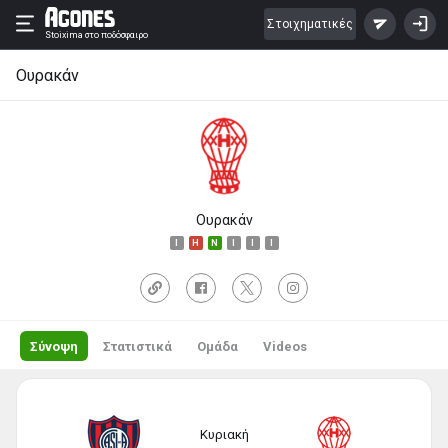
Στοιχηματικές
Stoixima
στο ποδόσφαιρο
Ουρακάν
Ουρακάν
I
H
N
I
I
I
Σύνοψη
Στατιστικά
Ομάδα
Videos
Κυριακή