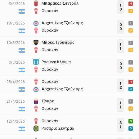
Μπαράκας Σεντράλ
3/6/2026
H
1
0
Ουρακάν
U
Αρχεντίνος Τζούνιορς
13/5/2026
I
0
0
Ουρακάν
U
Μπόκα Τζούνιορς
10/5/2026
I
1
1
Ουρακάν
U
Ρασίνγκ Κλουμπ
3/5/2026
I
0
0
Ουρακάν
U
Ουρακάν
28/4/2026
H
1
2
Αρχεντίνος Τζούνιορς
O
Τίγκρε
21/4/2026
I
1
1
Ουρακάν
U
Ουρακάν
12/4/2026
N
3
1
Ροσάριο Σεντράλ
O