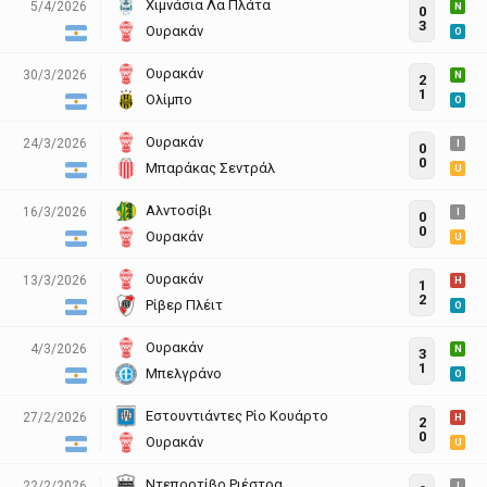
Χιμνάσια Λα Πλάτα
5/4/2026
N
0
3
Ουρακάν
O
Ουρακάν
30/3/2026
N
2
1
Ολίμπο
O
Ουρακάν
24/3/2026
I
0
0
Μπαράκας Σεντράλ
U
Αλντοσίβι
16/3/2026
I
0
0
Ουρακάν
U
Ουρακάν
13/3/2026
H
1
2
Ρίβερ Πλέιτ
O
Ουρακάν
4/3/2026
N
3
1
Μπελγράνο
O
Εστουντιάντες Ρίο Κουάρτο
27/2/2026
H
2
0
Ουρακάν
U
Ντεπορτίβο Ριέστρα
22/2/2026
I