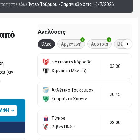
η πατήστε εδώ:
Ίντερ Τούρκου - Σαράγιεβο στις 16/7/2026
Αναλύσεις
 από
2
6
2
3
Σουηδία
Όλες
Αργεντινή
Αυστρία
Βέλγιο
Ινστιτούτο Κόρδοβα
ση
03:30
Χιμνάσια Μεντόζα
αι (αν
ο
Ατλέτικο Τουκουμάν
20:45
Σαρμιέντο Χουνίν
ΡΑΦΗ
Τίγκρε
23:00
Ρίβερ Πλέιτ