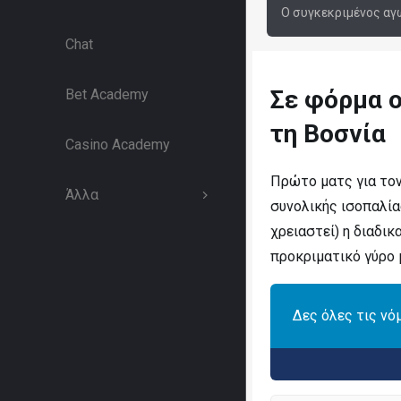
Ο συγκεκριμένος αγώ
Chat
Σε φόρμα ο
Bet Academy
τη Βοσνία
Casino Academy
Πρώτο ματς για τον
Άλλα
συνολικής ισοπαλία
χρειαστεί) η διαδικ
προκριματικό γύρο 
Δες όλες τις νό