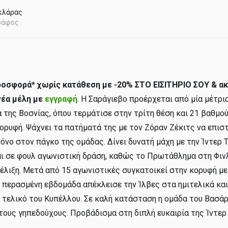
κλάρας
ράφος
οσφορά* χωρίς κατάθεση με -20% ΣΤΟ ΕΙΣΙΤΗΡΙΟ ΣΟΥ & α
νέα μέλη με
εγγραφή
. Η Σαράγιεβο προέρχεται από μία μέτρι
της Βοσνίας, όπου τερμάτισε στην τρίτη θέση και 21 βαθμο
ορυφή. Ψάχνει τα πατήματά της με τον Ζόραν Ζέκιτς να επισ
όνο στον πάγκο της ομάδας. Δίνει δυνατή μάχη με την Ίντερ 
αι σε φουλ αγωνιστική δράση, καθώς το Πρωτάθλημα στη Φιν
ξέλιξη. Μετά από 15 αγωνιστικές συγκατοικεί στην κορυφή με
ν περασμένη εβδομάδα απέκλεισε την Ίλβες στα ημιτελικά και
 τελικό του Κυπέλλου. Σε καλή κατάσταση η ομάδα του Βασάρ
τους γηπεδούχους. Προβάδισμα στη διπλή ευκαιρία της Ίντερ