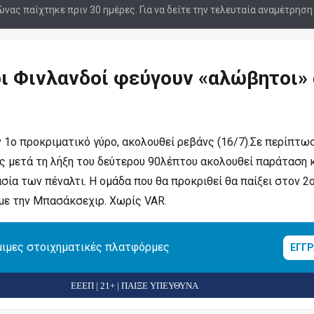
νας παίχτηκε πριν 30 ημέρες. Για να δείτε την τελευταία αναμέτρησ
ι Φινλανδοί φεύγουν «αλώβητοι»
 1ο προκριματικό γύρο, ακολουθεί ρεβάνς (16/7).Σε περίπτω
ς μετά τη λήξη του δεύτερου 90λέπτου ακολουθεί παράταση κ
ασία των πέναλτι. Η ομάδα που θα προκριθεί θα παίξει στον 2
με την Μπασάκσεχιρ. Χωρίς VAR.
μιμες στοιχηματικές πλατφόρμες
ΕΓΓ
ΕΕΕΠ | 21+ | ΠΑΙΞΕ ΥΠΕΥΘΥΝΑ