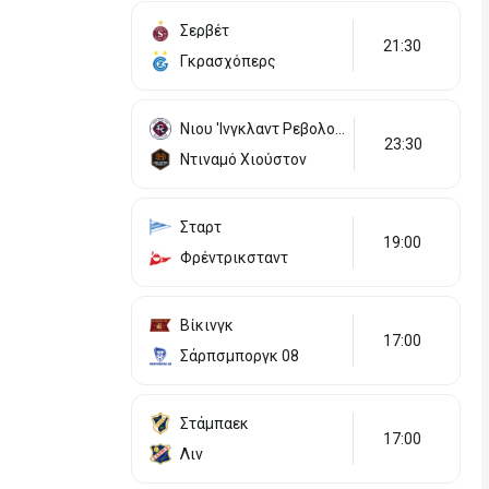
Σερβέτ
21:30
Γκρασχόπερς
Νιου 'Ινγκλαντ Ρεβολούσιον
23:30
Ντιναμό Χιούστον
Σταρτ
19:00
Φρέντρικσταντ
Βίκινγκ
17:00
Σάρπσμποργκ 08
Στάμπαεκ
17:00
Λιν