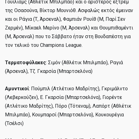
Γουίλιαμς (Αθλέτικ Μπιλμπάο) και ο αριστερός εξτρέμ
της Οσασούνα, Βίκτορ Μουνιόθ. Ασφαλώς εκτός έμειναν
και οι Ράγια (Τ, Άρσεναλ), Φαμπιάν Ρουίθ (Μ, Παρί Σεν
Ζερμέν), Μίκαελ Μερίνο (Μ, Άρσεναλ) και Θουμπιθαμέντι
(Μ, Άρσεναλ) που το Σάββατο ήταν στη Βουδαπέστη για
τον τελικό του Champions League.
Τερματοφύλακες
: Σιμόν (Αθλέτικ Μπιλμπάο), Ραγιά
(Άρσεναλ), Τζ. Γκαρσία (Μπαρτσελόνα)
Αμυντικοί
: Πούμπιλ (Ατλέτικο Μαδρίτης), Γκριμάλντο
(Λεβερκούζεν), Ε. Γκαρσία (Μπαρτσελόνα), Γιορέντε
(Ατλέτικο Μαδρίτης), Πόρο (Τότεναμ), Λαπόρτ (Αθλέτικ
Μπιλμπάο), Κουμπαρσί (Μπαρτσελόνα), Κουκουρέγια
(Τσέλσι)