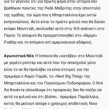
για το γεγονός ότι για πρώτη φορά στην ιστορία δεν
βρέθηκαν παίκτες της Ρεάλ Μαδρίτης στην αποστολή
της ομάδας, την ώρα που η Μπαρτσελόνα έχει οκτώ
εκπροσώπους. Αυτό είναι το πρώτο φιλικό που θα δώσει
ενόψει Μουντιάλ, ακολουθεί αυτό στις 9/6 απέναντι στο
Περού. Το αποψινό θα πραγματοποιηθεί στο «θερμό»
Ριαθόρ και το επόμενο επί αμερικανικού εδάφους.
Αγωνιστικά Νέα
: Η Ισπανία θα «κατέβει» στο Μουντιάλ
με γεμάτο ρόστερ και αυτό που την απασχολεί μόνο
είναι το αν θα προλάβει να είναι έτοιμος για την
πρεμιέρα ο Λαμίν Γιαμάλ, το «Next Big Thing» της
Μπαρτσελόνα και του Παγκόσμιου Ποδοσφαίρου. Ο Ντε
Λα Φουέντε αποκάλυψε ότι προφανώς δεν θα παίξει σε
αυτά τα φιλικά και ότι βλέπει... πρεμιέρα. Παράλληλα,
εκτός θα μείνουν απόψε ο χρήσιμος επιθετικός Νίκο