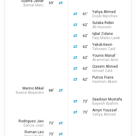
Guerra Javier
59'
Bernal Marc
Yahya Ahmed
61'
Doski Merchas
Sulaka Rebin
62'
Ali Hussein
Iqbal Zidane
62'
Farji Marko Lawk
Yakob Kevin
62'
Tahseen Zaid
Younis Manaf
62'
Al-ammari Amir
Qasem Ahmed
62'
Ismael Zaid
Putros Frans
62'
Hashem Akam
Merino Mikel
68'
Baena Alejandro
Saadoun Mustafa
73'
Bayesh Ibrahim
Amyn Youssef
73'
Yahya Ahmed
Rodriguez Javi
73'
Garcia Joan
Roman Leo
73'