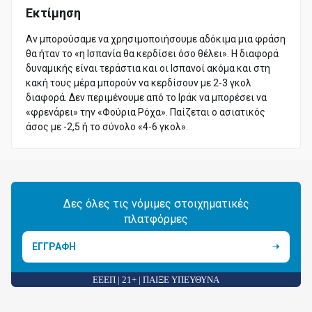
Εκτίμηση
Αν μπορούσαμε να χρησιμοποιήσουμε αδόκιμα μια φράση
θα ήταν το «η Ισπανία θα κερδίσει όσο θέλει». Η διαφορά
δυναμικής είναι τεράστια και οι Ισπανοί ακόμα και στη
κακή τους μέρα μπορούν να κερδίσουν με 2-3 γκολ
διαφορά. Δεν περιμένουμε από το Ιράκ να μπορέσει να
«φρενάρει» την «Φούρια Ρόχα». Παίζεται ο ασιατικός
άσος με -2,5 ή το σύνολο «4-6 γκολ».
Δες όλες τις νόμιμες στοιχηματικές
πλατφόρμες
ΕΓΓΡΑΦΗ
ΕΕΕΠ | 21+ | ΠΑΙΞΕ ΥΠΕΥΘΥΝΑ