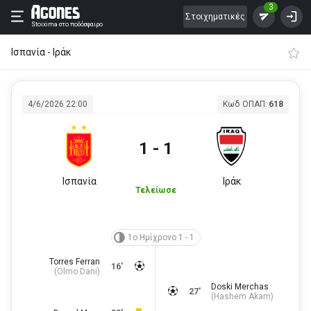
3
Στοιχηματικές
Stoixima
στο ποδόσφαιρο
Ισπανία - Ιράκ
4/6/2026 22:00
Κωδ ΟΠΑΠ:
618
1 - 1
Ισπανία
Ιράκ
Τελείωσε
1ο Ημίχρονο 1 - 1
Torres Ferran
16'
(
Olmo Dani
)
Doski Merchas
27'
(
Hashem Akam
)