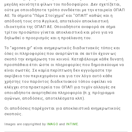
μεγάλη κοινότητα φίλων του ποδοσφαίρου. Δεν σχετίζεται,
ούτε με οποιοδήποτε τρόπο συνδέεται με την εταιρεία ΟΠΑΠ
ΑΕ. Τα σήματα "Πάμε Στοίχημα" και "ΟΠΑΠ" καθώς και η
απόδοσή τους στα Αγγλικά, αποτελούν αποκλειστική
ιδιοκτησία της ΟΠΑΠ ΑΕ. Οποιαδήποτε αναφορά σε σήμα
τρίτου προσώπου γίνεται αποκλειστικά και μόνο για να
δηλωθεί ο προορισμός και η προέλευση του.
Το "agones.gr" είναι ενημερωτικός διαδικτυακός τόπος και
όλες οι πληροφορίες που αναρτώνται σε αυτόν έχουν ως
σκοπό την ενημέρωση του κοινού. Καταβάλουμε κάθε δυνατή
προσπάθεια έτσι ώστε οι πληροφορίες που δημοσιεύουμε να
είναι σωστές. Σε καμία περίπτωση δεν εγγυόμαστε την
ακρίβεια του περιεχομένου και για τον λόγο αυτό κάθε
χρήστης του παρόντος διαδικτυακού τόπου οφείλει να
ελέγχει στα πρακτορεία του ΟΠΑΠ για τυχόν αλλαγές σε
οποιαδήποτε αναρτηθείσα πληροφορία (π.χ. πρόγραμμα
αγώνων, αποδόσεις, αποτελέσματα κλπ).
Οι αποδόσεις παρέχονται για αποκλειστικά ενημερωτικούς
σκοπούς.
Images are copyrighted by
IMAGO
and
INTIME
.