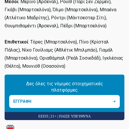
Μέσοι
: Μερίνο (Άρσεναλ), Ρουίθ (Παρί Σεν Ζερμέν),
Γκάβι (Μπαρτσελόνα), Όλμο (Μπαρτσελόνα), Μπαένα
(Ατλέτικο Μαδρίτης), Ρόντρι (Μάντσεστερ Σίτι),
Θουμπιθαμέντι (Άρσεναλ), Πέδρι (Μπαρτσελόνα)
Επιθετικοί
: Τόρες (Μπαρτσελόνα), Πίνο (Κρίσταλ
Πάλας), Νίκο Γουίλιαμς (Αθλέτικ Μπιλμπάο), Γιαμάλ
(Μπαρτσελόνα), Οριαθάμπαλ (Ρεάλ Σοσιεδάδ), Ιγκλέσιας
(Θέλτα), Μουνιόθ (Οσασούνα)
Δες όλες τις νόμιμες στοιχηματικές
πλατφόρμες
ΕΓΓΡΑΦΗ
ΕΕΕΠ | 21+ | ΠΑΙΞΕ ΥΠΕΥΘΥΝΑ