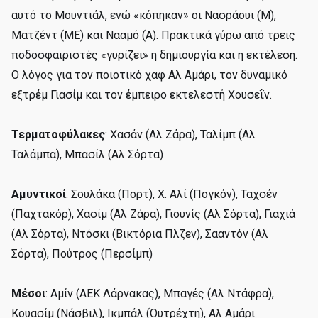
αυτό το Μουντιάλ, ενώ «κόπηκαν» οι Νασράουι (Μ),
Ματζέντ (ΜΕ) και Νααμό (Α). Πρακτικά γύρω από τρεις
ποδοσφαιριστές «γυρίζει» η δημιουργία και η εκτέλεση.
Ο λόγος για τον ποιοτικό χαφ Αλ Αμάρι, τον δυναμικό
εξτρέμ Γιασίμ και τον έμπειρο εκτελεστή Χουσεΐν.
Τερματοφύλακες
: Χασάν (Αλ Ζάρα), Ταλίμπ (Αλ
Ταλάμπα), Μπασίλ (Αλ Σόρτα)
Αμυντικοί
: Σουλάκα (Πορτ), Χ. Αλί (Πογκόν), Ταχσέν
(Παχτακόρ), Χασίμ (Αλ Ζάρα), Γιουνίς (Αλ Σόρτα), Γιαχιά
(Αλ Σόρτα), Ντόσκι (Βικτόρια Πλζεν), Σααντόν (Αλ
Σόρτα), Πούτρος (Περσίμπ)
Μέσοι
: Αμίν (ΑΕΚ Λάρνακας), Μπαγές (Αλ Ντάφρα),
Κουασίμ (Νάσβιλ), Ικμπάλ (Ουτρέχτη), Αλ Αμάρι