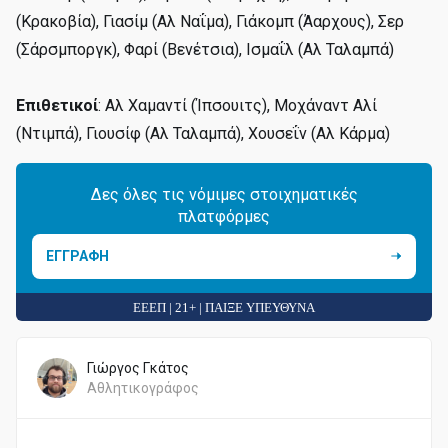
(Κρακοβία), Γιασίμ (Αλ Ναΐμα), Γιάκομπ (Άαρχους), Σερ
(Σάρσμποργκ), Φαρί (Βενέτσια), Ισμαΐλ (Αλ Ταλαμπά)
Επιθετικοί
: Αλ Χαμαντί (Ίπσουιτς), Μοχάναντ Αλί
(Ντιμπά), Γιουσίφ (Αλ Ταλαμπά), Χουσεΐν (Αλ Κάρμα)
Δες όλες τις νόμιμες στοιχηματικές
πλατφόρμες
ΕΓΓΡΑΦΗ
ΕΕΕΠ | 21+ | ΠΑΙΞΕ ΥΠΕΥΘΥΝΑ
Γιώργος Γκάτος
Αθλητικογράφος