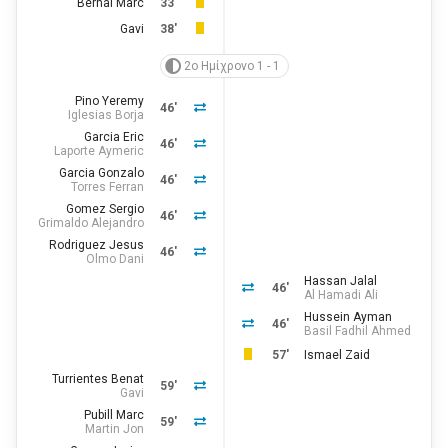
Bernal Marc
33'
Gavi
38'
2ο Ημίχρονο 1 - 1
Pino Yeremy
46'
Iglesias Borja
Garcia Eric
46'
Laporte Aymeric
Garcia Gonzalo
46'
Torres Ferran
Gomez Sergio
46'
Grimaldo Alejandro
Rodriguez Jesus
46'
Olmo Dani
Hassan Jalal
46'
Al Hamadi Ali
Hussein Ayman
46'
Basil Fadhil Ahmed
57'
Ismael Zaid
Turrientes Benat
59'
Gavi
Pubill Marc
59'
Martin Jon