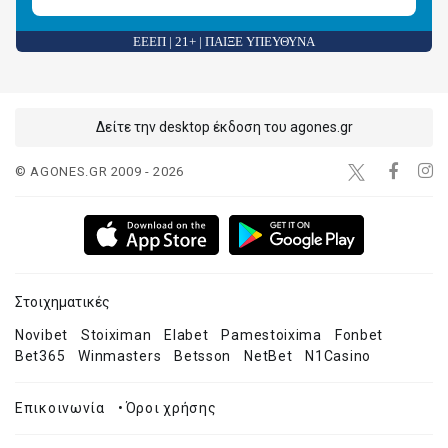
ΕΕΕΠ | 21+ | ΠΑΙΞΕ ΥΠΕΥΘΥΝΑ
Δείτε την desktop έκδοση του agones.gr
© AGONES.GR 2009 - 2026
Στοιχηματικές
Novibet
Stoiximan
Elabet
Pamestoixima
Fonbet
Bet365
Winmasters
Betsson
NetBet
N1Casino
Επικοινωνία
•
Όροι χρήσης