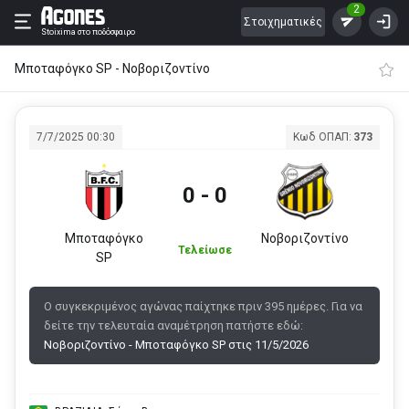
2
Στοιχηματικές
Stoixima
στο ποδόσφαιρο
Μποταφόγκο SP - Νοβοριζοντίνο
7/7/2025 00:30
Κωδ ΟΠΑΠ:
373
0 - 0
Μποταφόγκο
Νοβοριζοντίνο
Τελείωσε
SP
Ο συγκεκριμένος αγώνας παίχτηκε πριν 395 ημέρες. Για να
δείτε την τελευταία αναμέτρηση πατήστε εδώ:
Νοβοριζοντίνο - Μποταφόγκο SP στις 11/5/2026