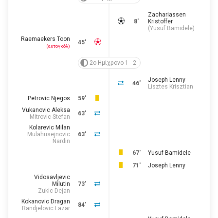
Zachariassen
8'
Kristoffer
(
Yusuf Bamidele
)
Raemaekers Toon
45'
(αυτογκόλ)
2ο Ημίχρονο 1 - 2
Joseph Lenny
46'
Lisztes Krisztian
Petrovic Njegos
59'
Vukanovic Aleksa
63'
Mitrovic Stefan
Kolarevic Milan
Mulahusejnovic
63'
Nardin
67'
Yusuf Bamidele
71'
Joseph Lenny
Vidosavljevic
Milutin
73'
Zukic Dejan
Kokanovic Dragan
84'
Randjelovic Lazar