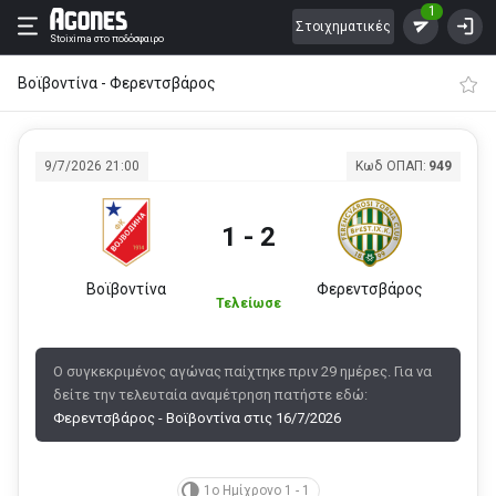
1
Στοιχηματικές
Stoixima
στο ποδόσφαιρο
Βοϊβοντίνα - Φερεντσβάρος
9/7/2026 21:00
Κωδ ΟΠΑΠ:
949
1 - 2
Βοϊβοντίνα
Φερεντσβάρος
Τελείωσε
Ο συγκεκριμένος αγώνας παίχτηκε πριν 29 ημέρες. Για να
δείτε την τελευταία αναμέτρηση πατήστε εδώ:
Φερεντσβάρος - Βοϊβοντίνα στις 16/7/2026
1ο Ημίχρονο 1 - 1