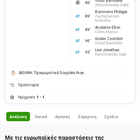
Yusuf Bamidele
86'
(
Kanichowsky Gabi
)
Rommens Philippe
89'
Zachariassen
Kristoffer
Acolatse Elton
89'
Corbu Marius
Gruber Zsombor
90'
Yusuf Bamidele
Levi Jonathan
92'
Kanichowsky Gabi
ΔΙΕΘΝΗ: Προκριματικά Γιουρόπα Λιγκ
Προϊστορία
Ημίχρονο:
1 - 1
Ανάλυση
Γενικά
Αγώνας
Σύγκριση
Σχόλια
Με τις ευρωπαϊκές παραστάσεις της