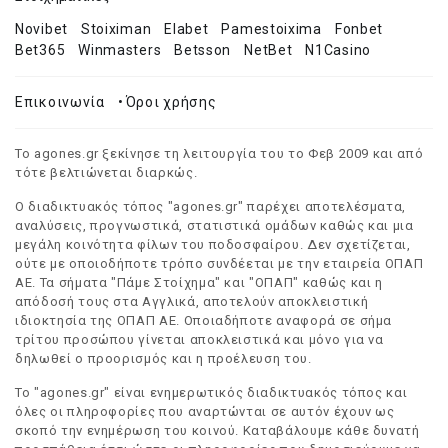
Novibet
Stoiximan
Elabet
Pamestoixima
Fonbet
Bet365
Winmasters
Betsson
NetBet
N1Casino
Επικοινωνία
•
Όροι χρήσης
Το agones.gr ξεκίνησε τη λειτουργία του το Φεβ 2009 και από
τότε βελτιώνεται διαρκώς.
Ο διαδικτυακός τόπος "agones.gr" παρέχει αποτελέσματα,
αναλύσεις, προγνωστικά, στατιστικά ομάδων καθώς και μια
μεγάλη κοινότητα φίλων του ποδοσφαίρου. Δεν σχετίζεται,
ούτε με οποιοδήποτε τρόπο συνδέεται με την εταιρεία ΟΠΑΠ
ΑΕ. Τα σήματα "Πάμε Στοίχημα" και "ΟΠΑΠ" καθώς και η
απόδοσή τους στα Αγγλικά, αποτελούν αποκλειστική
ιδιοκτησία της ΟΠΑΠ ΑΕ. Οποιαδήποτε αναφορά σε σήμα
τρίτου προσώπου γίνεται αποκλειστικά και μόνο για να
δηλωθεί ο προορισμός και η προέλευση του.
Το "agones.gr" είναι ενημερωτικός διαδικτυακός τόπος και
όλες οι πληροφορίες που αναρτώνται σε αυτόν έχουν ως
σκοπό την ενημέρωση του κοινού. Καταβάλουμε κάθε δυνατή