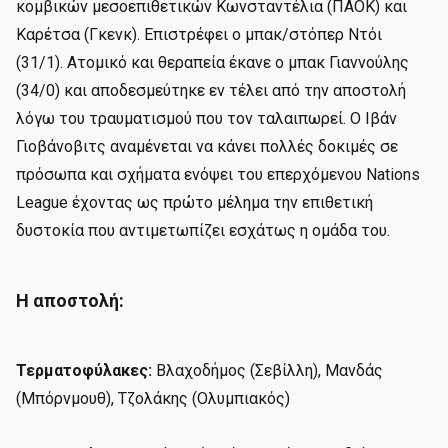
κομβικών μεσοεπιθετικών Κωνσταντέλια (ΠΑΟΚ) και
Καρέτσα (Γκενκ). Eπιστρέφει ο μπακ/στόπερ Ντόι
(31/1). Ατομικό και θεραπεία έκανε ο μπακ Γιαννούλης
(34/0) και αποδεσμεύτηκε εν τέλει από την αποστολή
λόγω του τραυματισμού που τον ταλαιπωρεί. Ο Ιβάν
Γιοβάνοβιτς αναμένεται να κάνει πολλές δοκιμές σε
πρόσωπα και σχήματα ενόψει του επερχόμενου Nations
League έχοντας ως πρώτο μέλημα την επιθετική
δυστοκία που αντιμετωπίζει εσχάτως η ομάδα του.
Η αποστολή:
Τερματοφύλακες:
Βλαχοδήμος (Σεβίλλη), Μανδάς
(Μπόρνμουθ), Τζολάκης (Ολυμπιακός)