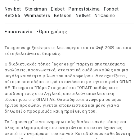
Novibet
Stoiximan
Elabet
Pamestoixima
Fonbet
Bet365
Winmasters
Betsson
NetBet
N1Casino
Επικοινωνία
•
Όροι χρήσης
Το agones.gr ξεκίνησε τη λειτουργία του το Φεβ 2009 και από
τότε βελτιώνεται διαρκώς.
Ο διαδικτυακός τόπος "agones.gr" παρέχει αποτελέσματα,
αναλύσεις, προγνωστικά, στατιστικά ομάδων καθώς και μια
μεγάλη κοινότητα φίλων του ποδοσφαίρου. Δεν σχετίζεται,
ούτε με οποιοδήποτε τρόπο συνδέεται με την εταιρεία ΟΠΑΠ
ΑΕ. Τα σήματα "Πάμε Στοίχημα" και "ΟΠΑΠ" καθώς και η
απόδοσή τους στα Αγγλικά, αποτελούν αποκλειστική
ιδιοκτησία της ΟΠΑΠ ΑΕ. Οποιαδήποτε αναφορά σε σήμα
τρίτου προσώπου γίνεται αποκλειστικά και μόνο για να
δηλωθεί ο προορισμός και η προέλευση του.
Το "agones.gr" είναι ενημερωτικός διαδικτυακός τόπος και
όλες οι πληροφορίες που αναρτώνται σε αυτόν έχουν ως
σκοπό την ενημέρωση του κοινού. Καταβάλουμε κάθε δυνατή