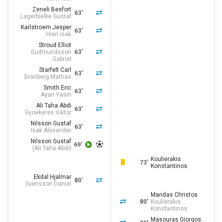
Zeneli Besfort
63'
Lagerbielke Gustaf
Karlstroem Jesper
63'
Hien Isak
Stroud Elliot
Gudmundsson
63'
Gabriel
Starfelt Carl
63'
Svanberg Mattias
Smith Eric
63'
Ayari Yasin
Ali Taha Abdi
63'
Gyoekeres Viktor
Nilsson Gustaf
63'
Isak Alexander
Nilsson Gustaf
69'
(
Ali Taha Abdi
)
Koulierakis
73'
Konstantinos
Ekdal Hjalmar
80'
Svensson Daniel
Mandas Christos
80'
Koulierakis
Konstantinos
Masouras Giorgos