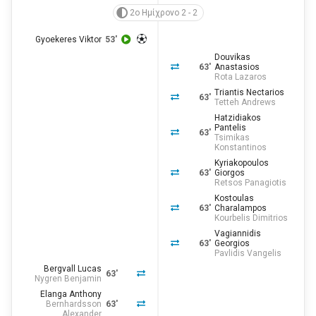
2ο Ημίχρονο 2 - 2
Gyoekeres Viktor
53'
Douvikas
63'
Anastasios
Rota Lazaros
Triantis Nectarios
63'
Tetteh Andrews
Hatzidiakos
Pantelis
63'
Tsimikas
Konstantinos
Kyriakopoulos
63'
Giorgos
Retsos Panagiotis
Kostoulas
63'
Charalampos
Kourbelis Dimitrios
Vagiannidis
63'
Georgios
Pavlidis Vangelis
Bergvall Lucas
63'
Nygren Benjamin
Elanga Anthony
Bernhardsson
63'
Alexander