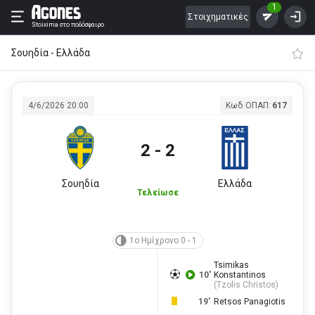
1
Στοιχηματικές
Stoixima
στο ποδόσφαιρο
Σουηδία - Ελλάδα
4/6/2026 20:00
Κωδ ΟΠΑΠ:
617
2 - 2
Σουηδία
Ελλάδα
Τελείωσε
1ο Ημίχρονο 0 - 1
Tsimikas
10'
Konstantinos
(
Tzolis Christos
)
19'
Retsos Panagiotis