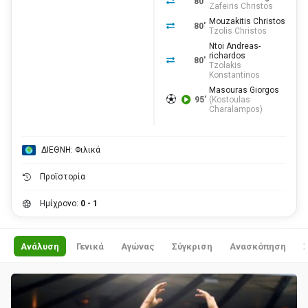
80'
Zafeiris Christos
Mouzakitis Christos
80'
Tzolis Christos
Ntoi Andreas-
richardos
80'
Tzolakis
Konstantinos
Masouras Giorgos
95'
(
Kostoulas
Charalampos
)
ΔΙΕΘΝΗ: Φιλικά
Προϊστορία
Ημίχρονο:
0 - 1
Ανάλυση
Γενικά
Αγώνας
Σύγκριση
Ανασκόπηση