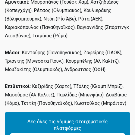
Αμυντικοί:
Μαυροπάνος (Γουέστ Χαμ), Χατζηδιάκος
(Κοπεγχάγη), Ρέτσος (Ολυμπιακός), Κουλιεράκης
(Βόλφσμπουργκ), Ντόη (Ρίο Άβε), Ρότα (ΑΕΚ),
Κυριακόπουλος (Παναθηναϊκός), Βαγιαννίδης (Σπόρτινγκ
Λισαβόνας), Τσιμίκας (Ρόμα)
Μέσοι:
Κοντούρης (Παναθηναϊκός), Ζαφείρης (ΠΑΟΚ),
Τριάντης (Μινεσότα Γιουν.), Κουρμπέλης (Αλ Καλίτζ),
Μουζακίτης (Ολυμπιακός), Ανδρούτσος (ΟΦΗ)
Επιθετικοί:
Κυζιρίδης (Χαρτς), Τζόλης (Κλαμπ Μπριζ),
Μασούρας (Αλ Καλίτζ), Παυλίδης (Μπενφίκα), Δουβίκας
(Κόμο), Τεττέη (Παναθηναϊκός), Κωστούλας (Μπράιτον)
Δες όλες τις νόμιμες στοιχηματικές
πλατφόρμες