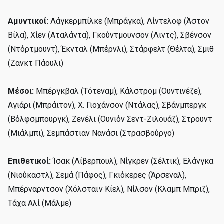
Αμυντικοί:
Λάγκερμπίλκε (Μπράγκα), Λίντελοφ (Άστον
Βίλα), Χίεν (Αταλάντα), Γκούντμουνσον (Λιντς), Σβένσον
(Ντόρτμουντ), Έκνταλ (Μπέρνλι), Στάρφελτ (Θέλτα), Σμιθ
(Ζανκτ Πάουλι)
Μέσοι:
Μπέργκβαλ (Τότεναμ), Κάλστρομ (Ουντινέζε),
Αγιάρι (Μπράιτον), Χ. Γιοχάνσον (Ντάλας), Σβάνμπεργκ
(Βόλφσμπουργκ), Ζενέλι (Ουνιόν Σεντ-Ζιλουάζ), Στρουντ
(Μιάλμπι), Σεμπάστιαν Νανάσι (Στρασβούργο)
Επιθετικοί:
Ίσακ (Λίβερπουλ), Νίγκρεν (Σέλτικ), Ελάνγκα
(Νιούκαστλ), Σεμά (Πάφος), Γκιόκερες (Άρσεναλ),
Μπέρναρντσον (Χόλσταϊν Κίελ), Νίλσον (Κλαμπ Μπριζ),
Τάχα Αλί (Μάλμε)