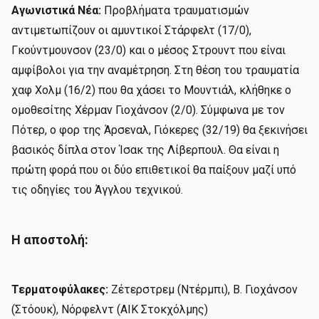
Αγωνιστικά Νέα:
Προβλήματα τραυματισμών
αντιμετωπίζουν οι αμυντικοί Στάρφελτ (17/0),
Γκούντμουνσον (23/0) και ο μέσος Στρουντ που είναι
αμφίβολοι για την αναμέτρηση. Στη θέση του τραυματία
χαφ Χολμ (16/2) που θα χάσει το Μουντιάλ, κλήθηκε ο
ομοθεσίτης Χέρμαν Γιοχάνσον (2/0). Σύμφωνα με τον
Πότερ, ο φορ της Άρσεναλ, Γιόκερες (32/19) θα ξεκινήσει
βασικός δίπλα στον Ίσακ της Λίβερπουλ. Θα είναι η
πρώτη φορά που οι δύο επιθετικοί θα παίξουν μαζί υπό
τις οδηγίες του Άγγλου τεχνικού.
Η αποστολή:
Τερματοφύλακες:
Ζέτερστρεμ (Ντέρμπι), Β. Γιοχάνσον
(Στόουκ), Νόρφελντ (ΑΙΚ Στοκχόλμης)