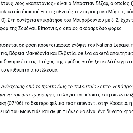
 έτους νέος «καπετάνιος» είναι ο Μπόστιαν Σέζαρ, ο οποίος ξ
 τελευταία διακοπή για τις εθνικές τον περασμένο Μάρτιο, κ
-0). Στη συνέχεια επικράτησε του Μαυροβουνίου με 3-2, έχον
ορ της Σουόνσι, Βίποτνικ, ο οποίος σκόραρε δύο φορές.
ρίσκεται σε φάση προετοιμασίας ενόψει του Nations League, 
ία, Βόρεια Μακεδονία και Ελβετία, σε ένα αρκετά απαιτητικό
π δυναμικότητας. Στόχος της ομάδας να δείξει καλά δείγματα
ι το επιθυμητό αποτέλεσμα.
γκέντρωση από το πρώτο έως το τελευταίο λεπτό. Η Κύπρος 
ει να την υποτιμήσουμε»
, τα λόγια του κόουτς στη συνέντευξ
κή (07/06) το δεύτερο φιλικό τεστ απέναντι στην Κροατία, η
ικά του Μουντιάλ και αν μη τι άλλο θα είναι ένα δυνατό κρα