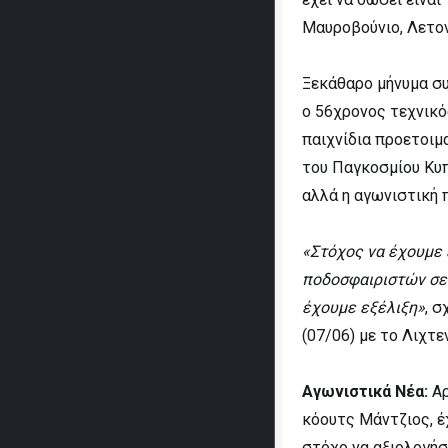
Μαυροβούνιο, Λετον
Ξεκάθαρο μήνυμα συ
ο 56χρονος τεχνικό
παιχνίδια προετοιμ
του Παγκοσμίου Κυπ
αλλά η αγωνιστική 
«Στόχος να έχουμε 
ποδοσφαιριστών σε 
έχουμε εξέλιξη»
, 
(07/06) με το Λιχτε
Αγωνιστικά Νέα:
Αρ
κόουτς Μάντζιος, έ
στόχο να αξιολογήσ