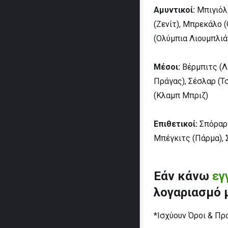
Αμυντικοί:
Μπιγιόλ 
(Ζενίτ), Μπρεκάλο (
(Ολύμπια Λιουμπλιά
Μέσοι:
Βέρμπιτς (Λ
Πράγας), Σέσλαρ (Τ
(Κλαμπ Μπριζ)
Επιθετικοί:
Σπόραρ 
Μπέγκιτς (Πάρμα), 
Εάν κάνω
εγ
λογαριασμό 
*Ισχύουν Όροι & Πρ