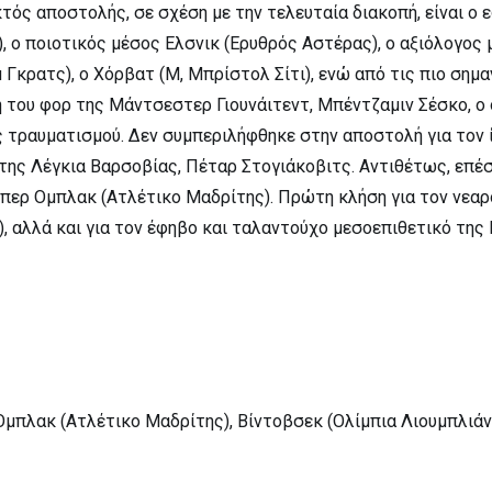
τός αποστολής, σε σχέση με την τελευταία διακοπή, είναι ο 
), ο ποιοτικός μέσος Ελσνικ (Ερυθρός Αστέρας), ο αξιόλογος
 Γκρατς), ο Χόρβατ (Μ, Μπρίστολ Σίτι), ενώ από τις πιο σημα
ή του φορ της Μάντσεστερ Γιουνάιτεντ, Μπέντζαμιν Σέσκο, ο
ας τραυματισμού. Δεν συμπεριλήφθηκε στην αποστολή για τον 
 της Λέγκια Βαρσοβίας, Πέταρ Στογιάκοβιτς. Αντιθέτως, επέ
ίπερ Ομπλακ (Ατλέτικο Μαδρίτης). Πρώτη κλήση για τον νεα
), αλλά και για τον έφηβο και ταλαντούχο μεσοεπιθετικό της
μπλακ (Ατλέτικο Μαδρίτης), Βίντοβσεκ (Ολίμπια Λιουμπλιάν