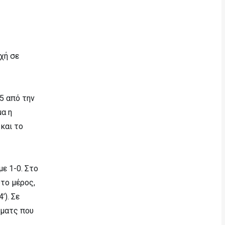
χή σε
5 από την
μα η
και το
ε 1-0. Στο
το μέρος,
’). Σε
 ματς που