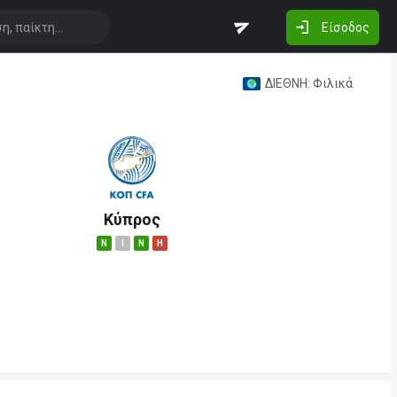
Είσοδος
ΔΙΕΘΝΗ: Φιλικά
Κύπρος
N
I
N
H