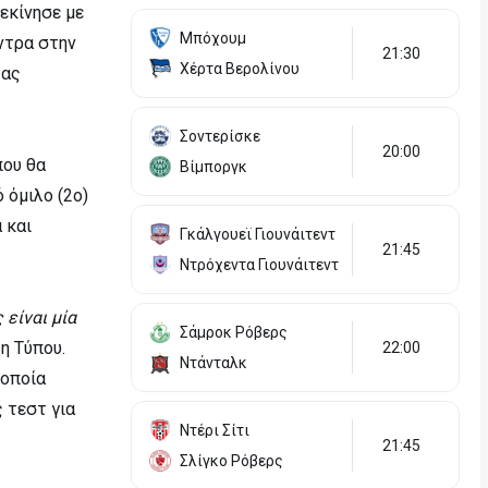
εκίνησε με
Μπόχουμ
όντρα στην
21:30
Χέρτα Βερολίνου
τας
Σοντερίσκε
20:00
που θα
Βίμποργκ
 όμιλο (2ο)
 και
Γκάλγουεϊ Γιουνάιτεντ
21:45
Ντρόχεντα Γιουνάιτεντ
είναι μία
Σάμροκ Ρόβερς
η Τύπου.
22:00
Ντάνταλκ
 οποία
ς τεστ για
Ντέρι Σίτι
21:45
Σλίγκο Ρόβερς