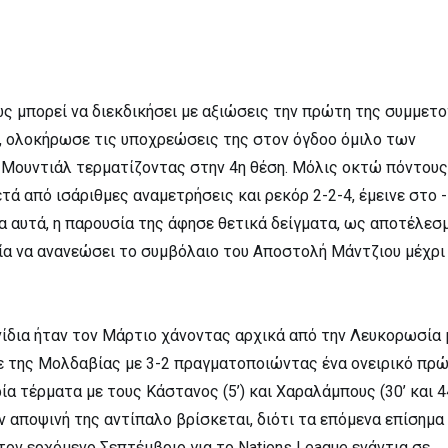
ως μπορεί να διεκδικήσει με αξιώσεις την πρώτη της συμμετο
, ολοκήρωσε τις υποχρεώσεις της στον όγδοο όμιλο των
 Μουντιάλ τερματίζοντας στην 4η θέση. Μόλις οκτώ πόντους
τά από ισάριθμες αναμετρήσεις και ρεκόρ 2-2-4, έμεινε στο -
α αυτά, η παρουσία της άφησε θετικά δείγματα, ως αποτέλεσ
α να ανανεώσει το συμβόλαιο του Αποστολή Μάντζιου μέχρι 
νίδια ήταν τον Μάρτιο χάνοντας αρχικά από την Λευκορωσία μ
 της Μολδαβίας με 3-2 πραγματοποιώντας ένα ονειρικό πρώ
ία τέρματα με τους Κάστανος (5’) και Χαραλάμπους (30’ και 44
ν αποψινή της αντίπαλο βρίσκεται, διότι τα επόμενα επίσημα
 τον ερχόμενο Σεπτέμβριο για το Nations League ενάντια σε