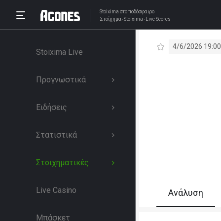
Stoixima
στο ποδόσφαιρο
Στοίχημα
Stoixima
Live Scores
4/6/2026 19:00
Stoixima Live
Προγνωστικά
Ειδήσεις
Στατιστικά
Στοιχηματικές
Live Casino
Ανάλυση
Μπάσκετ