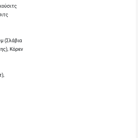
ρκούσιτς
σιτς
υμ (Σλάβια
ης), Κόρεν
),