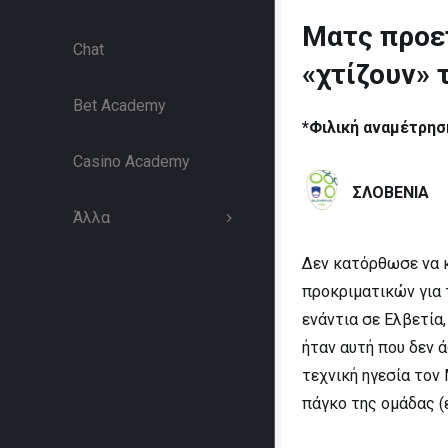
Ματς προε
Chat
«χτίζουν» 
Bet Academy
*Φιλική αναμέτρησ
Casino Academy
ΣΛΟΒΕΝΙΑ
Άλλα
Δεν κατόρθωσε να κ
προκριματικών για 
ενάντια σε Ελβετία
ήταν αυτή που δεν 
τεχνική ηγεσία τον
πάγκο της ομάδας (