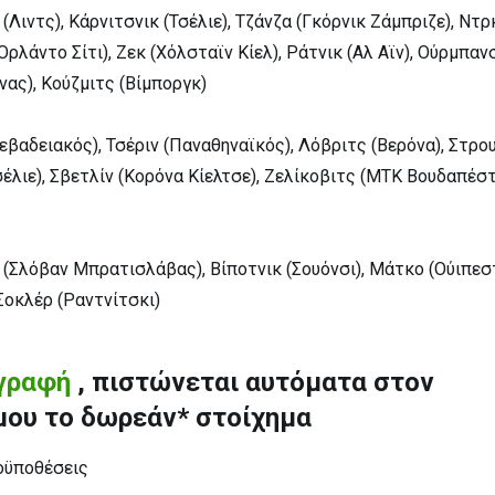
(Λιντς), Κάρνιτσνικ (Τσέλιε), Τζάνζα (Γκόρνικ Ζάμπριζε), Ντ
Ορλάντο Σίτι), Ζεκ (Χόλσταϊν Κίελ), Ράτνικ (Αλ Αϊν), Ούρμπαν
νας), Κούζμιτς (Βίμποργκ)
εβαδειακός), Τσέριν (Παναθηναϊκός), Λόβριτς (Βερόνα), Στρο
σέλιε), Σβετλίν (Κορόνα Κίελτσε), Ζελίκοβιτς (ΜΤΚ Βουδαπέστ
(Σλόβαν Μπρατισλάβας), Βίποτνικ (Σουόνσι), Μάτκο (Ούιπεστ
Σοκλέρ (Ραντνίτσκι)
γραφή
, πιστώνεται αυτόματα στον
μου το δωρεάν* στοίχημα
οϋποθέσεις