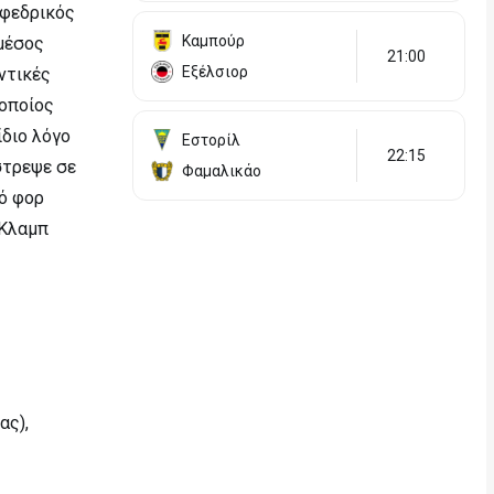
εφεδρικός
Καμπούρ
 μέσος
21:00
Εξέλσιορ
ντικές
 οποίος
ίδιο λόγο
Εστορίλ
22:15
στρεψε σε
Φαμαλικάο
ρό φορ
 Κλαμπ
ας),