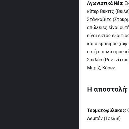
Αγωνιστικά Νέα:
Εκ
κίπερ Βέκιτς (Βέιλε
Στάνκοβιτς (Στουρμ
απώλειες είναι αυτ
είναι εκτός εξαιτί
και ο έμπειρος χαφ
αυτή ο πολύτιμος κ
Σοκλέρ (Ραντνίτσκι
Μπριζ, Κόρεν.
Η αποστολή:
Τερματοφύλακες:
Ο
Λεμπάν (Τσέλιε)