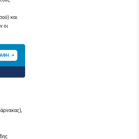
σού) και
ν οι
ΡΑΦΗ
άρνακας),
ίδης