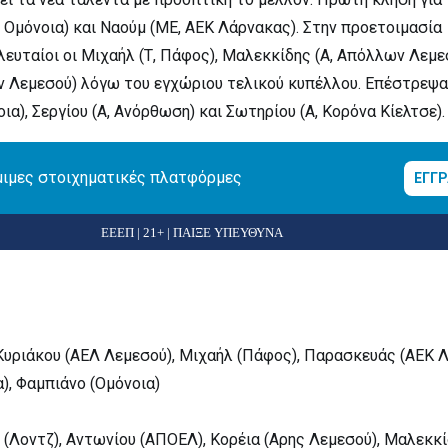
, Ομόνοια) και Ναούμ (ΜΕ, ΑΕΚ Λάρνακας). Στην προετοιμασία
υταίοι οι Μιχαήλ (Τ, Πάφος), Μαλεκκίδης (Α, Απόλλων Λεμε
ν Λεμεσού) λόγω του εγχώριου τελικού κυπέλλου. Επέστρεψα
οια), Σεργίου (Α, Ανόρθωση) και Σωτηρίου (Α, Κορόνα Κίελτσε).
μιμες στοιχηματικές πλατφόρμες
ΕΓΓ
ΕΕΕΠ | 21+ | ΠΑΙΞΕ ΥΠΕΥΘΥΝΑ
υριάκου (ΑΕΛ Λεμεσού), Μιχαήλ (Πάφος), Παρασκευάς (ΑΕΚ Λ
), Φαμπιάνο (Ομόνοια)
(Λοντζ), Αντωνίου (ΑΠΟΕΛ), Κορέια (Αρης Λεμεσού), Μαλεκκ