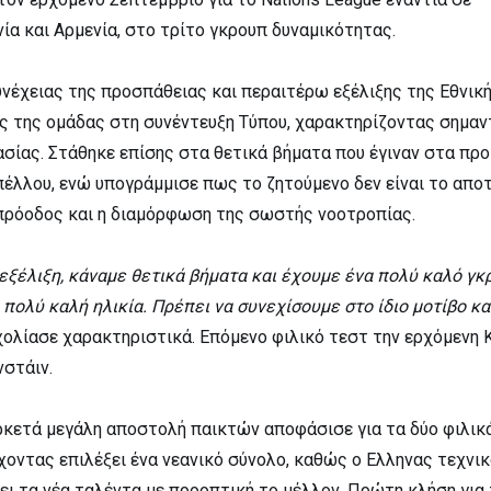
ία και Αρμενία, στο τρίτο γκρουπ δυναμικότητας.
νέχειας της προσπάθειας και περαιτέρω εξέλιξης της Εθνική
ς της ομάδας στη συνέντευξη Τύπου, χαρακτηρίζοντας σημαν
ασίας. Στάθηκε επίσης στα θετικά βήματα που έγιναν στα πρ
έλλου, ενώ υπογράμμισε πως το ζητούμενο δεν είναι το απο
πρόοδος και η διαμόρφωση της σωστής νοοτροπίας.
εξέλιξη, κάναμε θετικά βήματα και έχουμε ένα πολύ καλό γκ
πολύ καλή ηλικία. Πρέπει να συνεχίσουμε στο ίδιο μοτίβο κα
σχολίασε χαρακτηριστικά. Επόμενο φιλικό τεστ την ερχόμενη 
νστάιν.
κετά μεγάλη αποστολή παικτών αποφάσισε για τα δύο φιλικ
χοντας επιλέξει ένα νεανικό σύνολο, καθώς ο Ελληνας τεχνικ
ει τα νέα ταλέντα με προοπτική το μέλλον. Πρώτη κλήση για