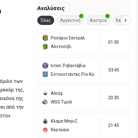
Αναλύσεις
υ
1
2
1
1
Πορτογαλία
Όλες
Αργεντινή
Αυστρία
Βέλγιο
Ροσάριο Σεντράλ
01:30
Αλντοσίβι
Ιντεπ. Ριβαντάβια
03:45
Εστουντιάντες Ρίο Κουάρτο
 όμιλο των
ρεκόρ της,
Αλτάχ
20:30
εικόνα της
WSG Τιρόλ
ει από την
 στον
Κλαμπ Μπριζ
21:45
Κόρτραϊκ