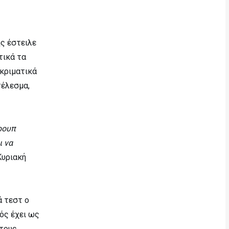
ς έστειλε
τικά τα
οκριματικά
τέλεσμα,
ρουπ
ι να
Κυριακή
ά τεστ ο
ός έχει ως
 τους